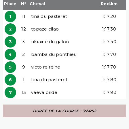
Place
N°
Cheval
Red.km
1
11
tina du pasteret
1:17:20
2
12
topaze cilao
1:17:30
3
3
ukraine du galon
1:17:40
4
2
bamba du ponthieu
1:17:70
5
9
victoire reine
1:17:70
6
1
tara du pasteret
1:17:80
7
13
vaeva pride
1:17:90
DURÉE DE LA COURSE : 3:24:52