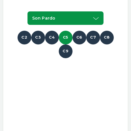
Son Pardo
C2
C3
C4
C5
C6
C7
C8
C9