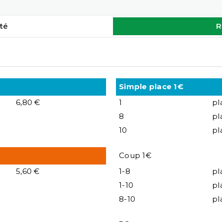
té
R
Simple place 1€
6,80 €
1
pl
8
pl
10
pl
Coup 1€
5,60 €
1-8
pl
1-10
pl
8-10
pl