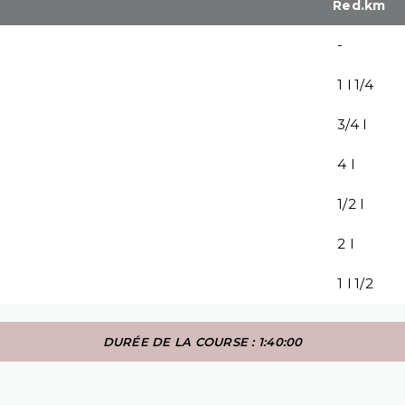
Red.km
-
1 l 1/4
3/4 l
4 l
1/2 l
2 l
1 l 1/2
DURÉE DE LA COURSE : 1:40:00