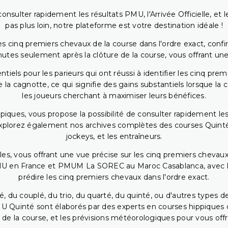
onsulter rapidement les résultats PMU, l'Arrivée Officielle, e
pas plus loin, notre plateforme est votre destination idéale !
 cinq premiers chevaux de la course dans l'ordre exact, confirm
utes seulement après la clôture de la course, vous offrant une
iels pour les parieurs qui ont réussi à identifier les cinq pre
 la cagnotte, ce qui signifie des gains substantiels lorsque la
les joueurs cherchant à maximiser leurs bénéfices.
piques, vous propose la possibilité de consulter rapidement les
. Explorez également nos archives complètes des courses Quinté
jockeys, et les entraîneurs.
bles, vous offrant une vue précise sur les cinq premiers chevaux
PMU en France et PMUM La SOREC au Maroc Casablanca, avec les 
prédire les cinq premiers chevaux dans l'ordre exact.
, du couplé, du trio, du quarté, du quinté, ou d'autres types d
U Quinté sont élaborés par des experts en courses hippiques qu
 de la course, et les prévisions météorologiques pour vous offrir