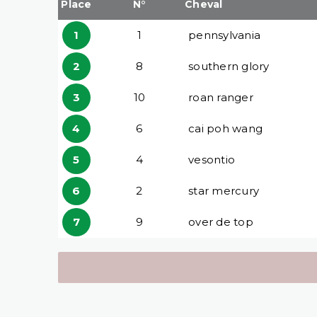
Place
N°
Cheval
1
1
pennsylvania
2
8
southern glory
3
10
roan ranger
4
6
cai poh wang
5
4
vesontio
6
2
star mercury
7
9
over de top