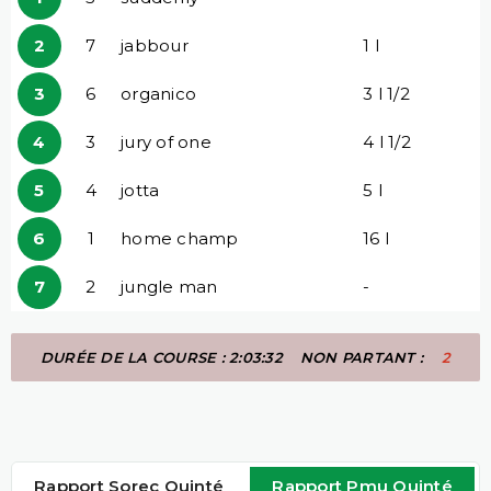
2
7
jabbour
1 l
3
6
organico
3 l 1/2
4
3
jury of one
4 l 1/2
5
4
jotta
5 l
6
1
home champ
16 l
7
2
jungle man
-
DURÉE DE LA COURSE : 2:03:32
NON PARTANT :
2
Rapport Sorec Quinté
Rapport Pmu Quinté