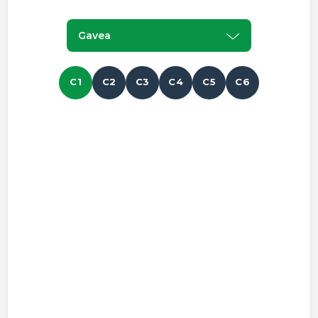
Gavea
C1
C2
C3
C4
C5
C6