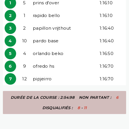
1
5
prins d'over
1:16:10
2
1
rapido bello
1:16:10
3
2
papillon vrijthout
1:16:40
4
10
pardo base
1:16:40
5
4
orlando beko
1:16:50
6
9
ofredo hs
1:16:70
7
12
pipjeirro
1:16:70
DURÉE DE LA COURSE : 2:54:98
NON PARTANT :
6
DISQUALIFIÉS :
8
-
11