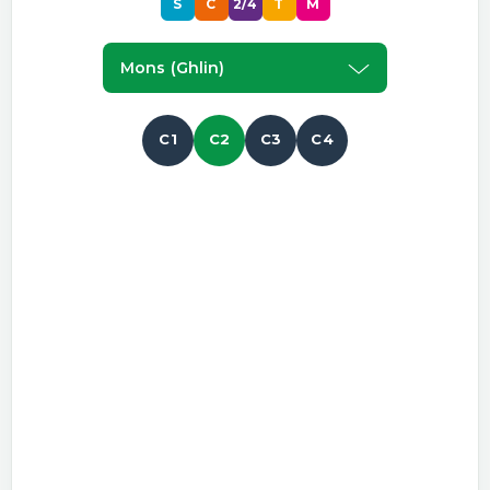
S
C
2/4
T
M
Mons (ghlin)
C1
C2
C3
C4