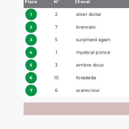
Place
N°
Cheval
1
2
silver dollar
2
7
brancaio
3
5
surprised again
4
1
mystical prince
5
3
ambre doux
6
10
foradada
7
6
scarecrow