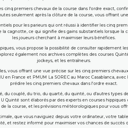
 cinq premiers chevaux de la course dans l'ordre exact, confirm
utes seulement après la clôture de la course, vous offrant une
iels pour les parieurs qui ont réussi à identifier les cinq pre
 la cagnotte, ce qui signifie des gains substantiels lorsque la
les joueurs cherchant à maximiser leurs bénéfices.
piques, vous propose la possibilité de consulter rapidement les
. Explorez également nos archives complètes des courses Quinté
jockeys, et les entraîneurs.
bles, vous offrant une vue précise sur les cinq premiers chevaux
PMU en France et PMUM La SOREC au Maroc Casablanca, avec les 
prédire les cinq premiers chevaux dans l'ordre exact.
, du couplé, du trio, du quarté, du quinté, ou d'autres types d
U Quinté sont élaborés par des experts en courses hippiques qu
 de la course, et les prévisions météorologiques pour vous offrir
ptimale, que vous naviguiez depuis votre ordinateur, votre t
té, et restez informé pour maximiser vos chances de succès dan