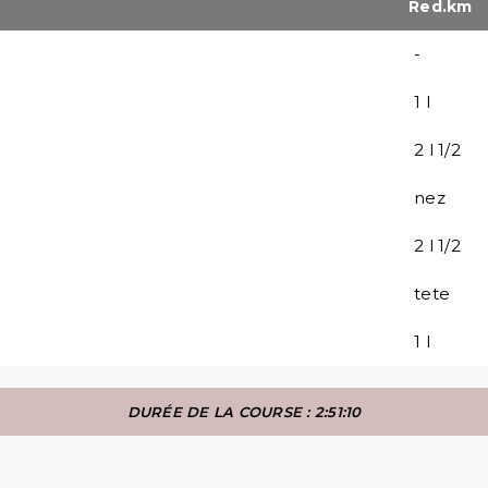
Red.km
-
1 l
2 l 1/2
nez
2 l 1/2
tete
1 l
DURÉE DE LA COURSE : 2:51:10