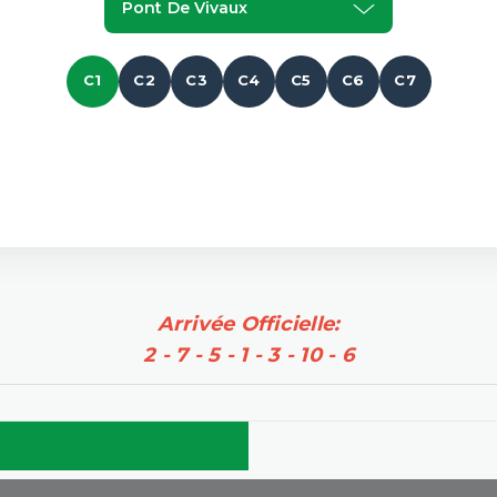
Pont De Vivaux
C1
C2
C3
C4
C5
C6
C7
Arrivée Officielle:
2 - 7 - 5 - 1 - 3 - 10 - 6