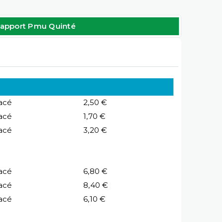
apport Pmu Quinté
acé
2,50 €
acé
1,70 €
acé
3,20 €
acé
6,80 €
acé
8,40 €
acé
6,10 €