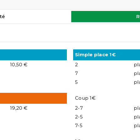
té
R
Simple place 1€
10,50 €
2
pl
7
pl
5
pl
Coup 1€
19,20 €
2-7
pl
2-5
pl
7-5
pl