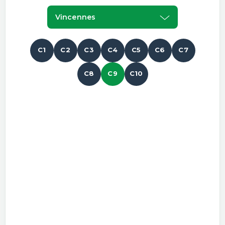
Vincennes
C1
C2
C3
C4
C5
C6
C7
C8
C9
C10