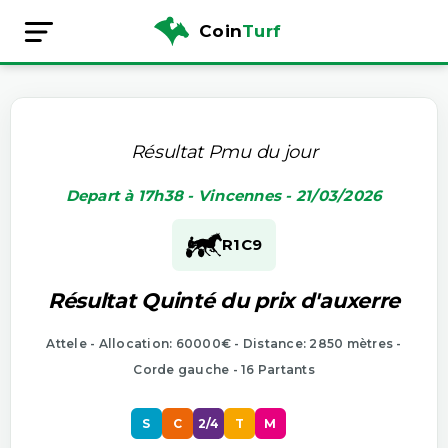
Coin
Turf
Résultat Pmu du jour
Depart à 17h38 - Vincennes - 21/03/2026
R1
C9
Résultat Quinté du prix d'auxerre
Attele - Allocation: 60000€ - Distance: 2850 mètres -
Corde gauche - 16 Partants
S
C
2/4
T
M
P