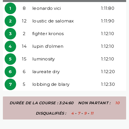
1
8
leonardo vici
1:11:80
2
12
loustic de salomax
1:11:90
3
2
fighter kronos
1:12:10
4
14
lupin d'olmen
1:12:10
5
15
luminosity
1:12:10
6
6
laureate dry
1:12:20
7
5
lobbing de blary
1:12:30
DURÉE DE LA COURSE : 3:24:60
NON PARTANT :
10
DISQUALIFIÉS :
4
-
7
-
9
-
11