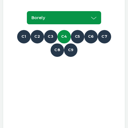
Borely
C1
C2
C3
C4
C5
C6
C7
C8
C9