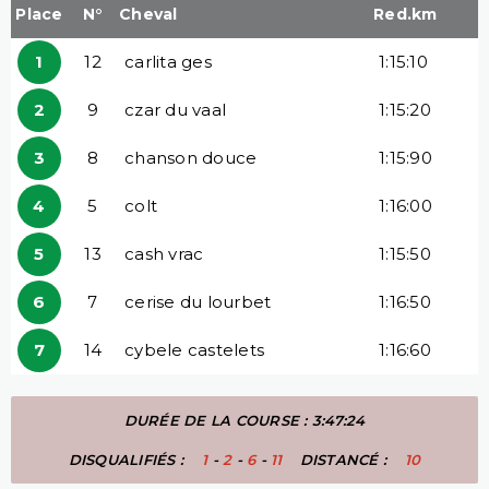
Place
N°
Cheval
Red.km
1
12
carlita ges
1:15:10
2
9
czar du vaal
1:15:20
3
8
chanson douce
1:15:90
4
5
colt
1:16:00
5
13
cash vrac
1:15:50
6
7
cerise du lourbet
1:16:50
7
14
cybele castelets
1:16:60
DURÉE DE LA COURSE : 3:47:24
DISQUALIFIÉS :
1
-
2
-
6
-
11
DISTANCÉ :
10