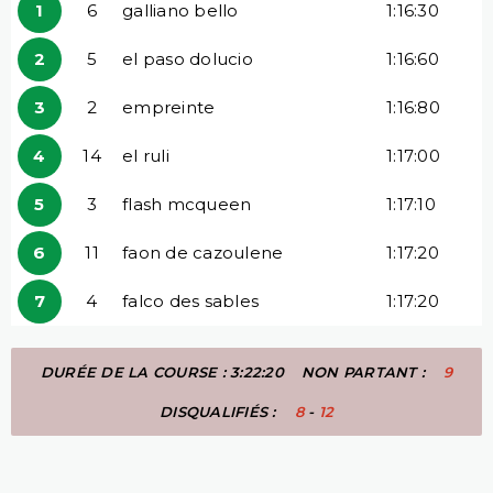
1
6
galliano bello
1:16:30
2
5
el paso dolucio
1:16:60
3
2
empreinte
1:16:80
4
14
el ruli
1:17:00
5
3
flash mcqueen
1:17:10
6
11
faon de cazoulene
1:17:20
7
4
falco des sables
1:17:20
DURÉE DE LA COURSE : 3:22:20
NON PARTANT :
9
DISQUALIFIÉS :
8
-
12