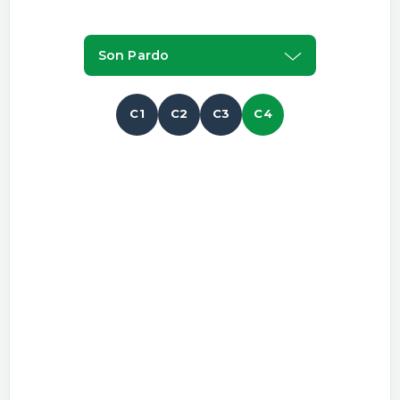
Son Pardo
C1
C2
C3
C4