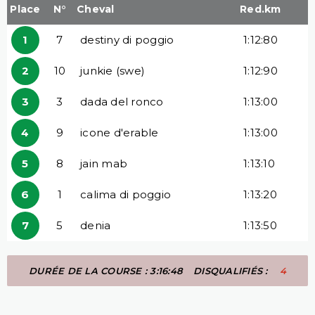
Place
N°
Cheval
Red.km
1
7
destiny di poggio
1:12:80
2
10
junkie (swe)
1:12:90
3
3
dada del ronco
1:13:00
4
9
icone d'erable
1:13:00
5
8
jain mab
1:13:10
6
1
calima di poggio
1:13:20
7
5
denia
1:13:50
DURÉE DE LA COURSE : 3:16:48
DISQUALIFIÉS :
4