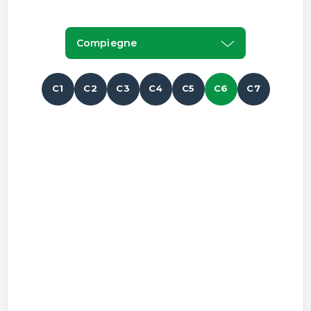
Compiegne
C1
C2
C3
C4
C5
C6
C7