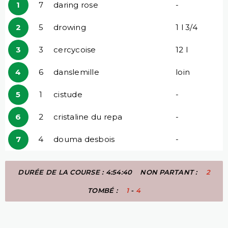
1
7
daring rose
-
2
5
drowing
1 l 3/4
3
3
cercycoise
12 l
4
6
danslemille
loin
5
1
cistude
-
6
2
cristaline du repa
-
7
4
douma desbois
-
DURÉE DE LA COURSE : 4:54:40
NON PARTANT :
2
TOMBÉ :
1
-
4