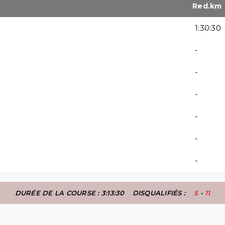
Red.km
1:30:30
-
-
-
-
-
-
DURÉE DE LA COURSE : 3:13:30
DISQUALIFIÉS :
5
-
11