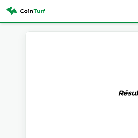
Coin
Turf
Résul