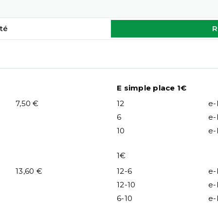
té
R
E simple place 1€
7,50 €
12
e-
6
e-
10
e-
1€
13,60 €
12-6
e-
12-10
e-
6-10
e-