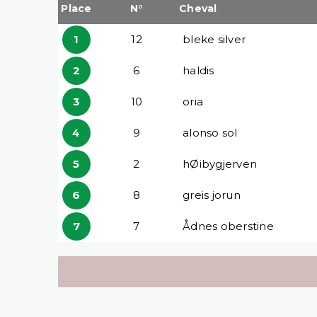
Place
N°
Cheval
1
12
bleke silver
2
6
haldis
3
10
oria
4
9
alonso sol
5
2
hØibygjerven
6
8
greis jorun
7
7
Ådnes oberstine