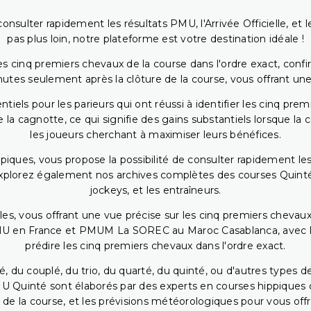
onsulter rapidement les résultats PMU, l'Arrivée Officielle, e
pas plus loin, notre plateforme est votre destination idéale !
 cinq premiers chevaux de la course dans l'ordre exact, confirm
utes seulement après la clôture de la course, vous offrant une
iels pour les parieurs qui ont réussi à identifier les cinq pre
 la cagnotte, ce qui signifie des gains substantiels lorsque la
les joueurs cherchant à maximiser leurs bénéfices.
piques, vous propose la possibilité de consulter rapidement les
. Explorez également nos archives complètes des courses Quinté
jockeys, et les entraîneurs.
bles, vous offrant une vue précise sur les cinq premiers chevaux
PMU en France et PMUM La SOREC au Maroc Casablanca, avec les 
prédire les cinq premiers chevaux dans l'ordre exact.
, du couplé, du trio, du quarté, du quinté, ou d'autres types d
U Quinté sont élaborés par des experts en courses hippiques qu
 de la course, et les prévisions météorologiques pour vous offrir