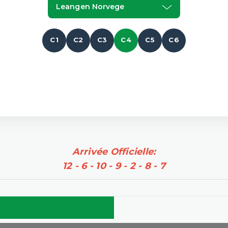
Leangen Norvege
C1
C2
C3
C4
C5
C6
Arrivée Officielle:
12 - 6 - 10 - 9 - 2 - 8 - 7