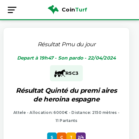
Coin
Turf
Résultat Pmu du jour
Depart à 19h47 - Son pardo - 22/04/2024
R5
C3
Résultat Quinté du premi aires
de heroina espagne
Attele - Allocation: 6000€ - Distance: 2150 mètres -
11 Partants
S
C
T
2/4