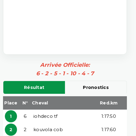
Arrivée Officielle:
6 - 2 - 5 - 1 - 10 - 4 - 7
Résultat
Pronostics
Place
N°
Cheval
Red.km
1
6
iohdeco tf
1:17:50
2
2
kouvola cob
1:17:60