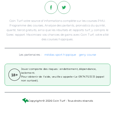
Coin Turf votre source d'informations complète sur les courses PMU.
Programme des courses, Analyse des partants, pronostics du quinté,
quarté, tiercé gratuits, ainsi que les résultats et rapports turf, y compris le
Sorec rapport. Maximisez vos chances de gains avec Coin Turf, votre allié
des courses hippiques.
Les partenaires :
médias sport hippique
geny course
Jouer comporte des risques : endettement, dépendance,
isolement.
18+
Pour obtenir de l'aide, veuillez appeler Le 09.74.75.13.13 (appel
non surtaxé).
Copyright © 2026 Coin Turf - Tous droits réservés