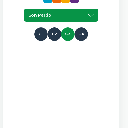
Son Pardo
C1
C2
C3
C4