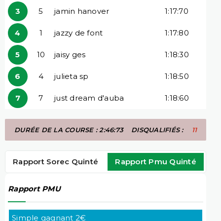
3
5
jamin hanover
1:17:70
4
1
jazzy de font
1:17:80
5
10
jaisy ges
1:18:30
6
4
julieta sp
1:18:50
7
7
just dream d'auba
1:18:60
DURÉE DE LA COURSE : 2:46:73
DISQUALIFIÉS :
11
Rapport Sorec Quinté
Rapport Pmu Quinté
Rapport PMU
Simple gagnant 2€