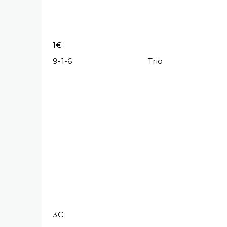
1€
9-1-6
Trio
3€