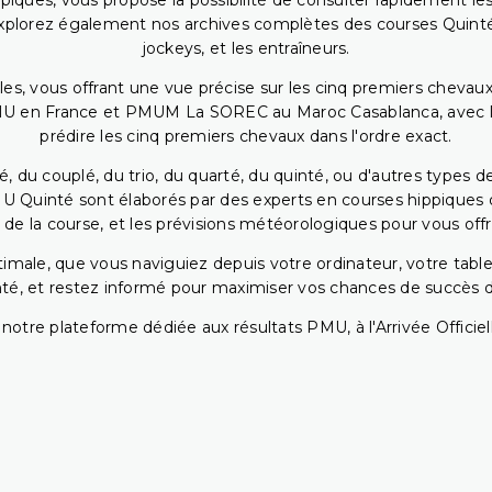
piques, vous propose la possibilité de consulter rapidement les
. Explorez également nos archives complètes des courses Quinté
jockeys, et les entraîneurs.
bles, vous offrant une vue précise sur les cinq premiers chevaux
PMU en France et PMUM La SOREC au Maroc Casablanca, avec les 
prédire les cinq premiers chevaux dans l'ordre exact.
, du couplé, du trio, du quarté, du quinté, ou d'autres types d
U Quinté sont élaborés par des experts en courses hippiques qu
 de la course, et les prévisions météorologiques pour vous offrir
ptimale, que vous naviguiez depuis votre ordinateur, votre t
té, et restez informé pour maximiser vos chances de succès dan
notre plateforme dédiée aux résultats PMU, à l'Arrivée Officiell