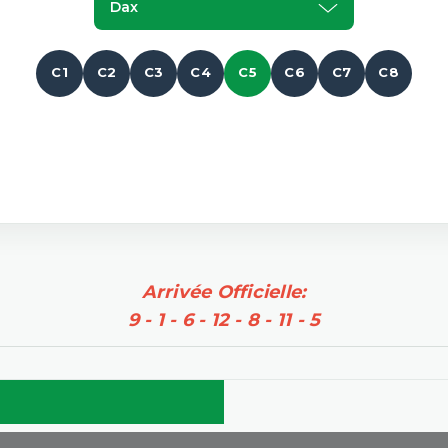
Dax
C1
C2
C3
C4
C5
C6
C7
C8
Arrivée Officielle:
9 - 1 - 6 - 12 - 8 - 11 - 5