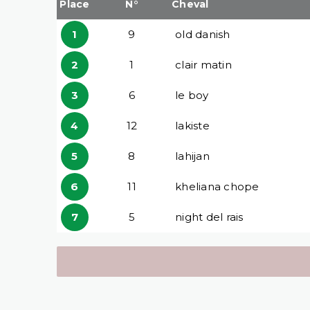
Place
N°
Cheval
1
9
old danish
2
1
clair matin
3
6
le boy
4
12
lakiste
5
8
lahijan
6
11
kheliana chope
7
5
night del rais