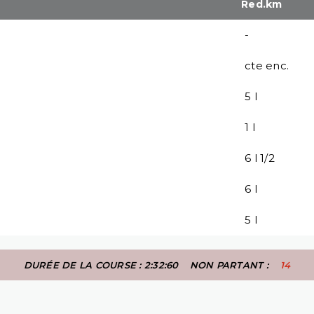
Red.km
-
cte enc.
5 l
1 l
6 l 1/2
6 l
5 l
DURÉE DE LA COURSE : 2:32:60
NON PARTANT :
14