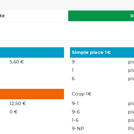
té
R
Simple place 1€
5,60 €
9
pl
1
pl
6
pl
Coup 1€
12,50 €
9-1
pl
0 €
9-6
pl
1-6
pl
9-NP
Pl