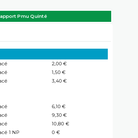
apport Pmu Quinté
acé
2,00 €
acé
1,50 €
acé
3,40 €
acé
6,10 €
acé
9,30 €
acé
10,80 €
acé 1 NP
0 €