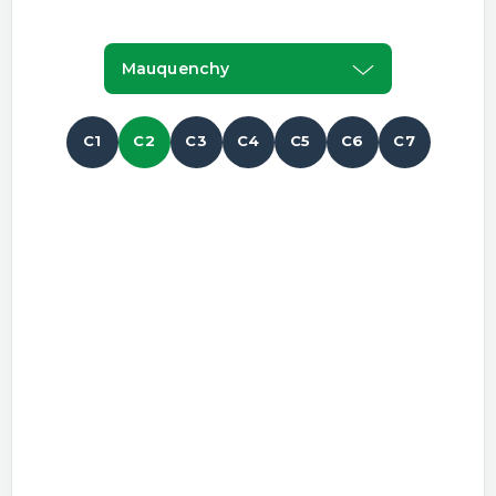
Mauquenchy
C1
C2
C3
C4
C5
C6
C7