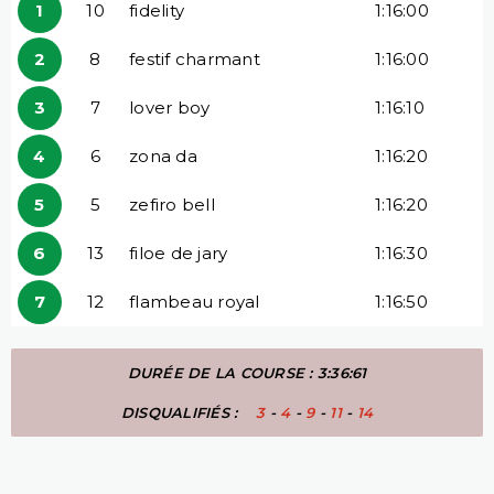
1
10
fidelity
1:16:00
2
8
festif charmant
1:16:00
3
7
lover boy
1:16:10
4
6
zona da
1:16:20
5
5
zefiro bell
1:16:20
6
13
filoe de jary
1:16:30
7
12
flambeau royal
1:16:50
DURÉE DE LA COURSE : 3:36:61
DISQUALIFIÉS :
3
-
4
-
9
-
11
-
14