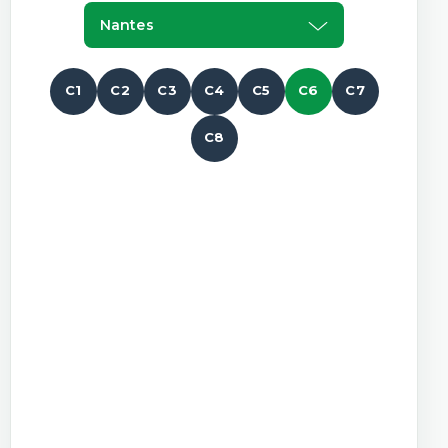
Nantes
C1
C2
C3
C4
C5
C6
C7
C8