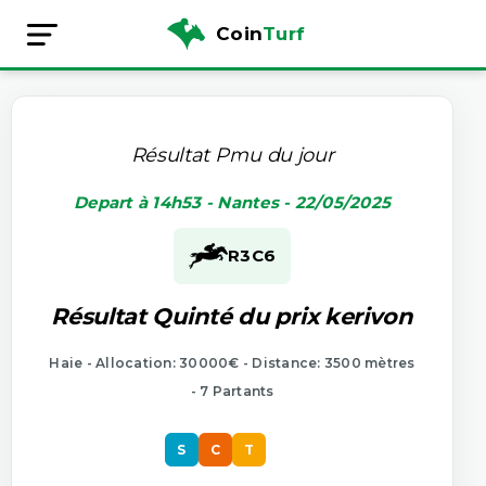
Coin
Turf
Résultat Pmu du jour
Depart à 14h53 - Nantes - 22/05/2025
R3
C6
Résultat Quinté du prix kerivon
Haie - Allocation: 30000€ - Distance: 3500 mètres
- 7 Partants
S
C
T
S