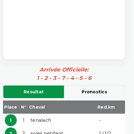
Arrivée Officielle:
1 - 2 - 3 - 7 - 4 - 5 - 6
Résultat
Pronostics
Place
N°
Cheval
Red.km
1
1
tenalach
-
2
2
soleil petillant
1 l 1/2