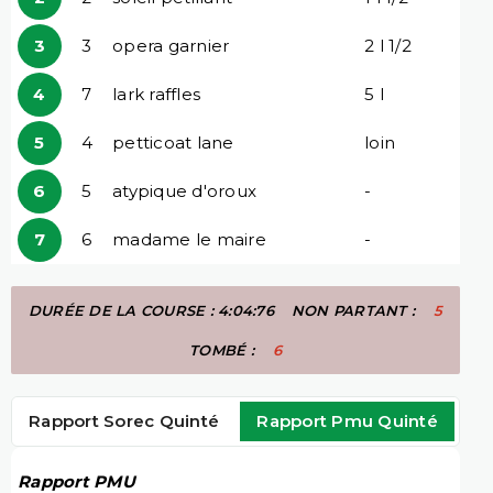
3
3
opera garnier
2 l 1/2
4
7
lark raffles
5 l
5
4
petticoat lane
loin
6
5
atypique d'oroux
-
7
6
madame le maire
-
DURÉE DE LA COURSE : 4:04:76
NON PARTANT :
5
TOMBÉ :
6
Rapport Sorec Quinté
Rapport Pmu Quinté
Rapport PMU