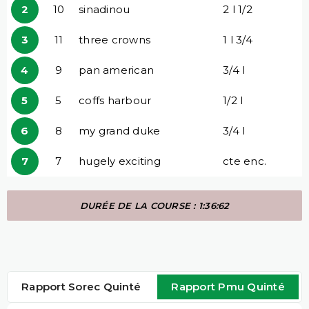
2
10
sinadinou
2 l 1/2
3
11
three crowns
1 l 3/4
4
9
pan american
3/4 l
5
5
coffs harbour
1/2 l
6
8
my grand duke
3/4 l
7
7
hugely exciting
cte enc.
DURÉE DE LA COURSE : 1:36:62
Rapport Sorec Quinté
Rapport Pmu Quinté