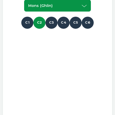
Mons (ghlin)
C1
C2
C3
C4
C5
C6