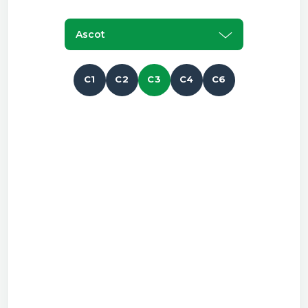
Ascot
C1
C2
C3
C4
C6