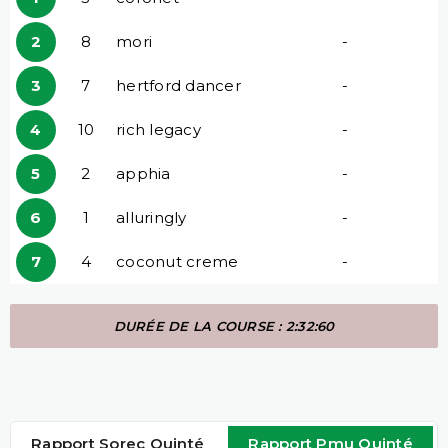
2
8
mori
-
3
7
hertford dancer
-
4
10
rich legacy
-
5
2
apphia
-
6
1
alluringly
-
7
4
coconut creme
-
DURÉE DE LA COURSE : 2:32:60
Rapport Sorec Quinté
Rapport Pmu Quinté