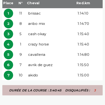
Place
N°
Cheval
Red.km
1
11
brissac
1:14:10
2
8
aribo mix
1:14:70
3
5
cash okay
1:15:40
4
1
crazy horse
1:15:40
5
9
cavalleria
1:14:80
6
7
avrik de guez
1:15:50
7
10
akido
1:15:00
DURÉE DE LA COURSE : 3:40:45
DISQUALIFIÉS :
3