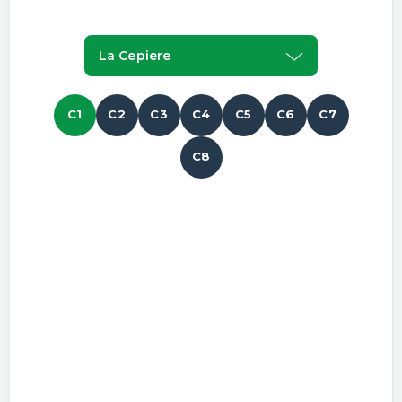
La Cepiere
C1
C2
C3
C4
C5
C6
C7
C8