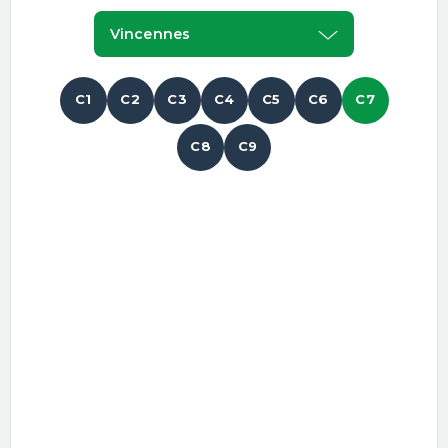
Vincennes
C1
C2
C3
C4
C5
C6
C7
C8
C9