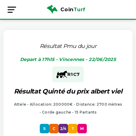
Coin
Turf
Résultat Pmu du jour
Depart à 17h15 - Vincennes - 22/06/2025
R1
C7
Résultat Quinté du prix albert viel
Attele - Allocation: 200000€ - Distance: 2700 mètres
- Corde gauche - 15 Partants
S
C
2/4
T
M
P