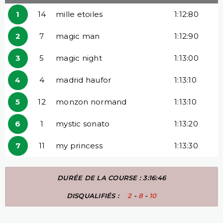
1
14
mille etoiles
1:12:80
2
7
magic man
1:12:90
3
5
magic night
1:13:00
4
4
madrid haufor
1:13:10
5
12
monzon normand
1:13:10
6
1
mystic sonato
1:13:20
7
11
my princess
1:13:30
DURÉE DE LA COURSE : 3:16:46
DISQUALIFIÉS :
2
-
8
-
10