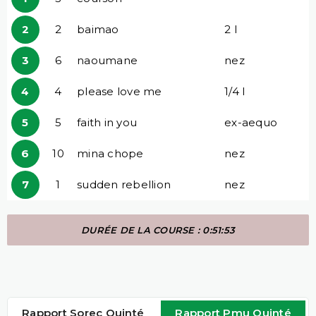
2
2
baimao
2 l
3
6
naoumane
nez
4
4
please love me
1/4 l
5
5
faith in you
ex-aequo
6
10
mina chope
nez
7
1
sudden rebellion
nez
DURÉE DE LA COURSE : 0:51:53
Rapport Sorec Quinté
Rapport Pmu Quinté