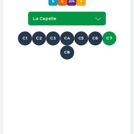
S
C
2/4
T
La Capelle
C1
C2
C3
C4
C5
C6
C7
C8