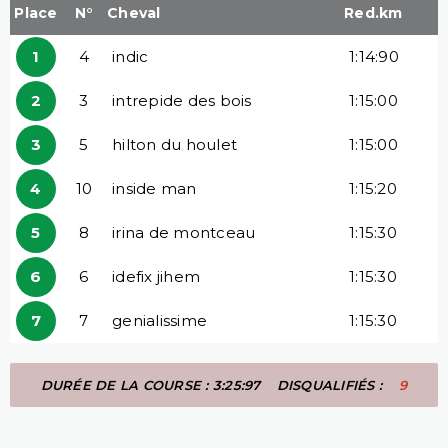
Place
N°
Cheval
Red.km
1
4
indic
1:14:90
2
3
intrepide des bois
1:15:00
3
5
hilton du houlet
1:15:00
4
10
inside man
1:15:20
5
8
irina de montceau
1:15:30
6
6
idefix jihem
1:15:30
7
7
genialissime
1:15:30
DURÉE DE LA COURSE : 3:25:97
DISQUALIFIÉS :
9