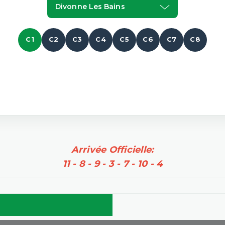
Divonne Les Bains
C1
C2
C3
C4
C5
C6
C7
C8
Arrivée Officielle:
11 - 8 - 9 - 3 - 7 - 10 - 4