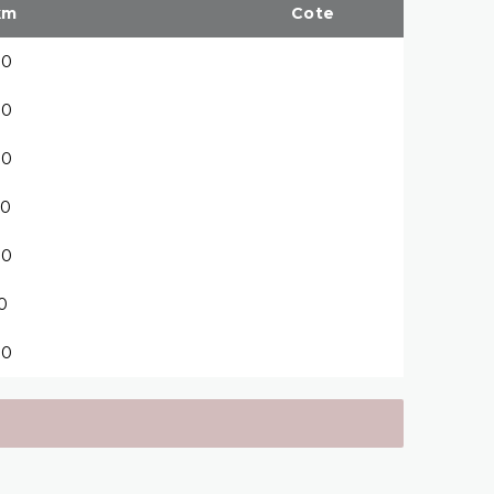
km
Cote
80
80
80
60
00
10
30