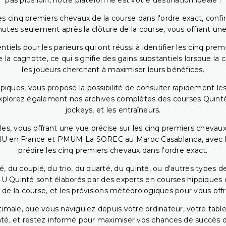
pas plus loin, notre plateforme est votre destination idéale !
 cinq premiers chevaux de la course dans l'ordre exact, confirm
utes seulement après la clôture de la course, vous offrant une
iels pour les parieurs qui ont réussi à identifier les cinq pre
 la cagnotte, ce qui signifie des gains substantiels lorsque la
les joueurs cherchant à maximiser leurs bénéfices.
piques, vous propose la possibilité de consulter rapidement les
. Explorez également nos archives complètes des courses Quinté
jockeys, et les entraîneurs.
bles, vous offrant une vue précise sur les cinq premiers chevaux
PMU en France et PMUM La SOREC au Maroc Casablanca, avec les 
prédire les cinq premiers chevaux dans l'ordre exact.
, du couplé, du trio, du quarté, du quinté, ou d'autres types d
U Quinté sont élaborés par des experts en courses hippiques qu
 de la course, et les prévisions météorologiques pour vous offrir
ptimale, que vous naviguiez depuis votre ordinateur, votre t
té, et restez informé pour maximiser vos chances de succès dan