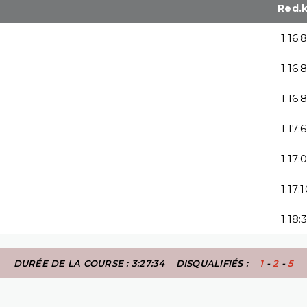
Red.
1:16:
1:16:
1:16:
1:17:
1:17:
1:17:
1:18:
DURÉE DE LA COURSE : 3:27:34
DISQUALIFIÉS :
1
-
2
-
5