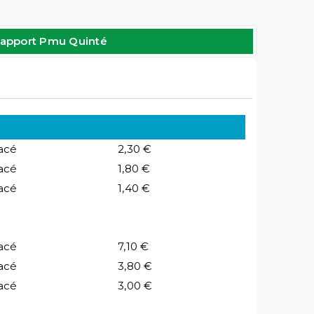
apport Pmu Quinté
acé
2,30 €
acé
1,80 €
acé
1,40 €
acé
7,10 €
acé
3,80 €
acé
3,00 €