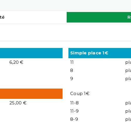
té
R
Simple place 1€
6,20 €
11
pl
8
pl
9
pl
Coup 1€
25,00 €
11-8
pl
11-9
pl
8-9
pl