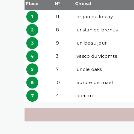
Place
N°
Cheval
1
11
argan du loulay
2
8
uristan de brenus
3
9
un beau jour
4
3
vasco du vicomte
5
7
uncle oaks
6
10
aurore de mael
7
4
alerion