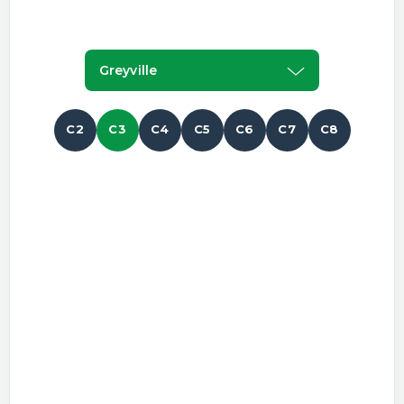
Greyville
C2
C3
C4
C5
C6
C7
C8