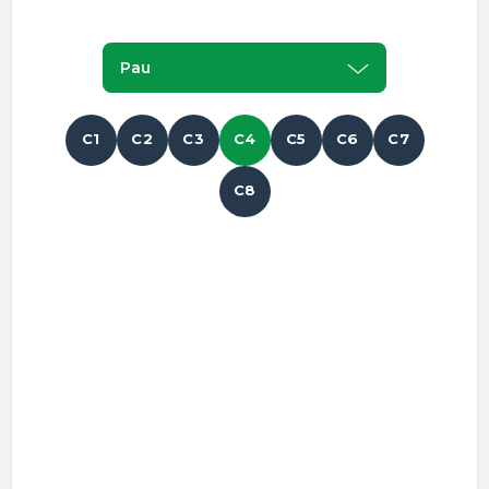
Pau
C1
C2
C3
C4
C5
C6
C7
C8