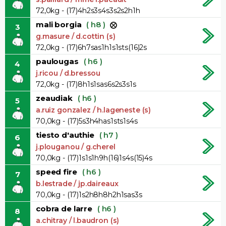
72,0kg - (17)4h2s3s4s3s2s2h1h
mali borgia
( h8 )
3
g.masure / d.cottin (s)
72,0kg - (17)6h7sas1h1s1sts(16)2s
paulougas
( h6 )
4
j.ricou / d.bressou
72,0kg - (17)8h1s1sas6s2s3s1s
zeaudiak
( h6 )
5
a.ruiz gonzalez / h.lageneste (s)
70,0kg - (17)5s3h4has1sts1s4s
tiesto d'authie
( h7 )
6
j.plouganou / g.cherel
70,0kg - (17)1s1s1h9h(16)1s4s(15)4s
speed fire
( h6 )
7
b.lestrade / jp.daireaux
70,0kg - (17)1s2h8h8h2h1sas3s
cobra de larre
( h6 )
8
a.chitray / l.baudron (s)