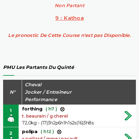
Non Partant
9 : Kathoa
Le pronostic De Cette Course n'est pas Disponible.
PMU Les Partants Du Quinté
Cheval
N°
Jocker / Entraîneur
Performance
forthing
( h7 )
1
t. beaurain / g.cherel
72,0kg - (17)3h2p6h1h1s2s(16)3h8s
polipa
( h12 )
2
s.paillard / mme i.pacault