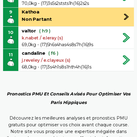
70,0kg - (17)3s5s2ststs1h(16)2s2s
9
Kathoa
Non Partant
valtor
( h9 )
10
k.nabet / e.leray (s)
69,0kg - (17)5h6s4has4s8s7h(16)9s
candaline
( f6 )
11
j.reveley / e.clayeux (s)
68,0kg - (17)3s4h1s8s1hth4h(16)1s
Pronostics PMU Et Conseils Avisés Pour Optimiser Vos
Paris Hippiques
Découvrez les meilleures analyses et pronostics PMU
gratuits pour optimiser vos choix avant chaque course.
Notre site vous propose une expertise inégalée dans