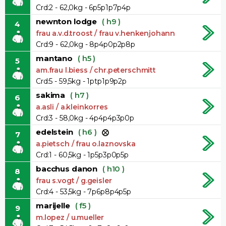
Crd:2 - 62,0kg - 6p5p1p7p4p
newnton lodge
( h9 )
4
frau a.v.d.troost / frau v.henkenjohann
Crd:9 - 62,0kg - 8p4p0p2p8p
mantano
( h5 )
5
am.frau l.biess / chr.peterschmitt
Crd:5 - 59,5kg - 1ptp1p9p2p
sakima
( h7 )
6
a.asli / a.kleinkorres
Crd:3 - 58,0kg - 4p4p4p3p0p
edelstein
( h6 )
7
a.pietsch / frau o.laznovska
Crd:1 - 60,5kg - 1p5p3p0p5p
bacchus danon
( h10 )
8
frau s.vogt / g.geisler
Crd:4 - 53,5kg - 7p6p8p4p5p
marijelle
( f5 )
9
m.lopez / u.mueller