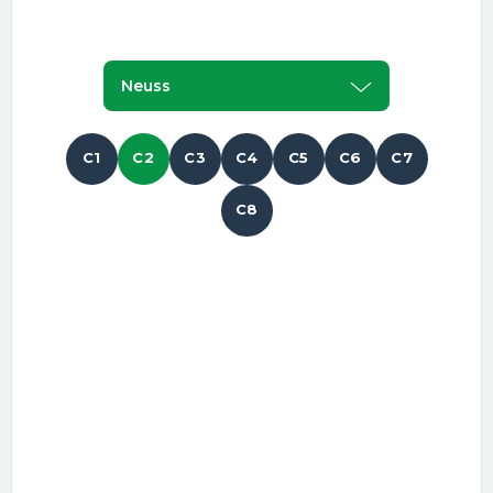
Neuss
C1
C2
C3
C4
C5
C6
C7
C8