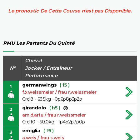
Le pronostic De Cette Course n'est pas Disponible.
PMU Les Partants Du Quinté
Cheval
N°
Jocker / Entraîneur
Performance
germanwings
( f5 )
1
f.x.weissmeier / frau r.weissmeier
Crd:8 - 63,5kg - 0p6p8p3p2p
girandolo
( h5 )
2
am.d.artu / frau r.weissmeier
Crd:10 - 60,0kg - 1p4p2p7p0p
emiglia
( f9 )
3
a.weis / frau s.weis