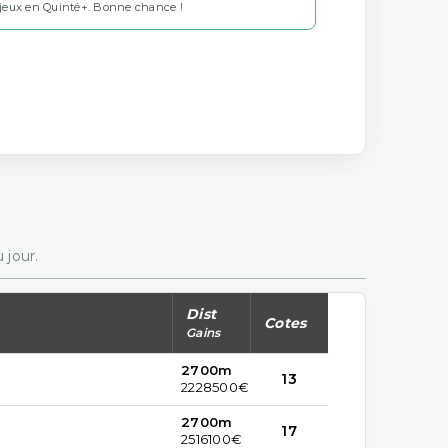
 jeux en Quinté+. Bonne chance !
 jour.
Dist
Cotes
Gains
2700m
13
2228500€
2700m
17
2516100€