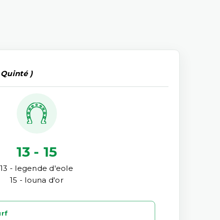
 Quinté )
13 - 15
13 - legende d'eole
15 - louna d'or
urf