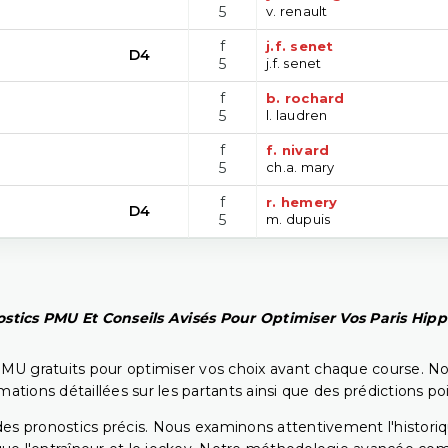
5
v. renault
f
j.f. senet
D4
5
j.f. senet
f
b. rochard
5
l. laudren
f
f. nivard
5
ch.a. mary
f
r. hemery
D4
5
m. dupuis
stics PMU Et Conseils Avisés Pour Optimiser Vos Paris Hip
PMU gratuits pour optimiser vos choix avant chaque course. No
rmations détaillées sur les partants ainsi que des prédictions 
ir des pronostics précis. Nous examinons attentivement l'histo