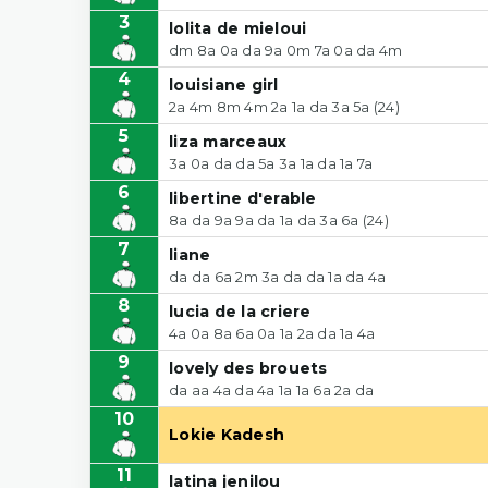
3
lolita de mieloui
dm 8a 0a da 9a 0m 7a 0a da 4m
4
louisiane girl
2a 4m 8m 4m 2a 1a da 3a 5a (24)
5
liza marceaux
3a 0a da da 5a 3a 1a da 1a 7a
6
libertine d'erable
8a da 9a 9a da 1a da 3a 6a (24)
7
liane
da da 6a 2m 3a da da 1a da 4a
8
lucia de la criere
4a 0a 8a 6a 0a 1a 2a da 1a 4a
9
lovely des brouets
da aa 4a da 4a 1a 1a 6a 2a da
10
Lokie Kadesh
11
latina jenilou