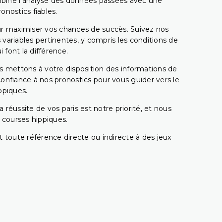
combine l'analyse des données passées avec une
onostics fiables.
pour maximiser vos chances de succès. Suivez nos
ariables pertinentes, y compris les conditions de
 font la différence.
s mettons à votre disposition des informations de
confiance à nos pronostics pour vous guider vers le
ppiques.
réussite de vos paris est notre priorité, et nous
s courses hippiques.
 toute référence directe ou indirecte à des jeux