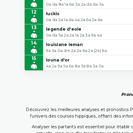
0a da 8a 1a 6a 3a 2a da da 3a
12
luckis
0a da 2a 1a da 4a 2a 6a 2a 6a
13
legende d'eole
0a da 5a 2a 2a 1a 2a 3a 9a 4a
14
louisiane leman
9a 5a 0a dm 2a 2a 6a 2a (24) 6a
15
louna d'or
4a 2a 9a 5a 6a 8a 5a 8a 3a 0a
Prono
Découvrez les meilleures analyses et pronostics 
l'univers des courses hippiques, offrant des info
Analyser les partants est essentiel pour établ