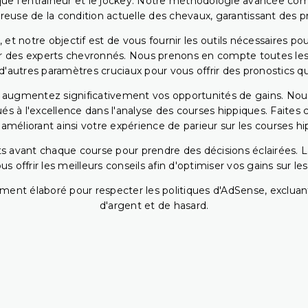
ls que l'entraîneur et le jockey. Notre méthodologie avancée 
reuse de la condition actuelle des chevaux, garantissant des pr
 et notre objectif est de vous fournir les outils nécessaires 
r des experts chevronnés. Nous prenons en compte toutes les v
 d'autres paramètres cruciaux pour vous offrir des pronostics qui
s augmentez significativement vos opportunités de gains. Nou
s à l'excellence dans l'analyse des courses hippiques. Faites 
 améliorant ainsi votre expérience de parieur sur les courses hi
 avant chaque course pour prendre des décisions éclairées. La 
 offrir les meilleurs conseils afin d'optimiser vos gains sur le
ent élaboré pour respecter les politiques d'AdSense, excluant
d'argent et de hasard.