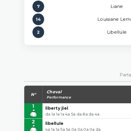
7
Liane
14
Louisiane Le
2
Libellule
Parta
Cheval
N°
Performance
1
liberty jiel
da 1a 1a 1a 4a 5a da 8a da 4a
2
libellule
4a 1a 1a 5a 5a 0a 0a 0a 0a da