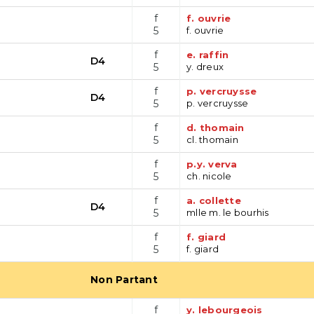
f
f. ouvrie
5
f. ouvrie
f
e. raffin
D4
5
y. dreux
f
p. vercruysse
D4
5
p. vercruysse
f
d. thomain
5
cl. thomain
f
p.y. verva
5
ch. nicole
f
a. collette
D4
5
mlle m. le bourhis
f
f. giard
5
f. giard
Non Partant
f
y. lebourgeois