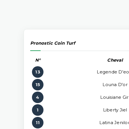
Pronostic Coin Turf
N°
Cheval
13
Legende D'eo
15
Louna D'or
4
Louisiane Gir
1
Liberty Jiel
11
Latina Jenilo