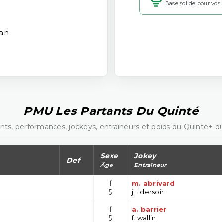
Base solide pour vos
man
PMU Les Partants Du Quinté
nts, performances, jockeys, entraîneurs et poids du Quinté+ du
Sexe
Jokey
Def
Âge
Entraîneur
f
m. abrivard
5
j.l. dersoir
f
a. barrier
5
f. wallin