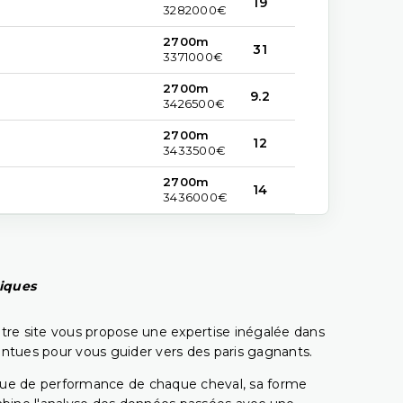
19
3282000€
2700m
31
3371000€
2700m
9.2
3426500€
2700m
12
3433500€
2700m
14
3436000€
piques
tre site vous propose une expertise inégalée dans
pointues pour vous guider vers des paris gagnants.
rique de performance de chaque cheval, sa forme