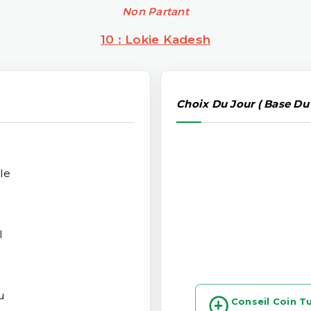
Non Partant
10 : Lokie Kadesh
Choix Du Jour ( Base Du
le
l
u
Conseil Coin T