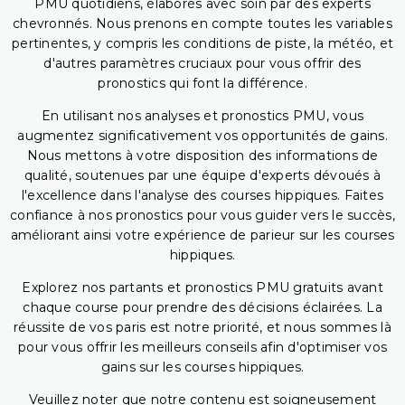
PMU quotidiens, élaborés avec soin par des experts
chevronnés. Nous prenons en compte toutes les variables
pertinentes, y compris les conditions de piste, la météo, et
d'autres paramètres cruciaux pour vous offrir des
pronostics qui font la différence.
En utilisant nos analyses et pronostics PMU, vous
augmentez significativement vos opportunités de gains.
Nous mettons à votre disposition des informations de
qualité, soutenues par une équipe d'experts dévoués à
l'excellence dans l'analyse des courses hippiques. Faites
confiance à nos pronostics pour vous guider vers le succès,
améliorant ainsi votre expérience de parieur sur les courses
hippiques.
Explorez nos partants et pronostics PMU gratuits avant
chaque course pour prendre des décisions éclairées. La
réussite de vos paris est notre priorité, et nous sommes là
pour vous offrir les meilleurs conseils afin d'optimiser vos
gains sur les courses hippiques.
Veuillez noter que notre contenu est soigneusement