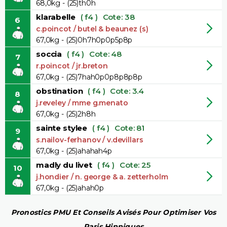
68,0kg - (25)th0h
klarabelle
( f4 )
Cote: 38
6
c.poincot / butel & beaunez (s)
67,0kg - (25)0h7h0p0p5p8p
soccia
( f4 )
Cote: 48
7
r.poincot / jr.breton
67,0kg - (25)7hah0p0p8p8p8p
obstination
( f4 )
Cote: 3.4
8
j.reveley / mme g.menato
67,0kg - (25)2h8h
sainte stylee
( f4 )
Cote: 81
9
s.nailov-ferhanov / v.devillars
67,0kg - (25)ahahah4p
madly du livet
( f4 )
Cote: 25
10
j.hondier / n. george & a. zetterholm
67,0kg - (25)ahah0p
Pronostics PMU Et Conseils Avisés Pour Optimiser Vos
Paris Hippiques