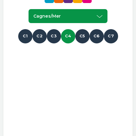
Cagnes/mer
C1
C2
C3
C4
C5
C6
C7