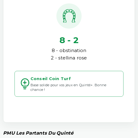
8 - 2
8 - obstination
2 - stellina rose
Conseil Coin Turf
Base solide pour vos jeux en Quinté+. Bonne
chance !
PMU Les Partants Du Quinté