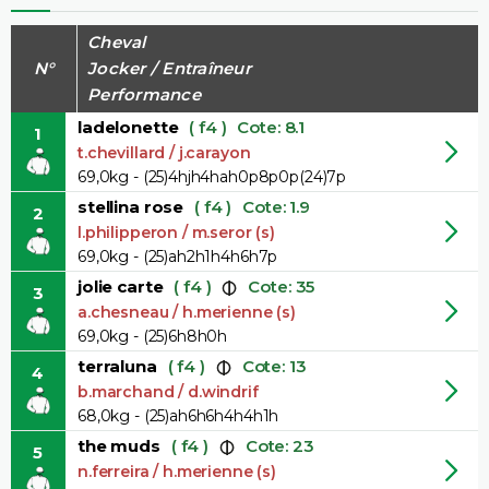
Cheval
N°
Jocker / Entraîneur
Performance
ladelonette
( f4 )
Cote: 8.1
1
t.chevillard / j.carayon
69,0kg - (25)4hjh4hah0p8p0p(24)7p
stellina rose
( f4 )
Cote: 1.9
2
l.philipperon / m.seror (s)
69,0kg - (25)ah2h1h4h6h7p
jolie carte
( f4 )
Cote: 35
3
a.chesneau / h.merienne (s)
69,0kg - (25)6h8h0h
terraluna
( f4 )
Cote: 13
4
b.marchand / d.windrif
68,0kg - (25)ah6h6h4h4h1h
the muds
( f4 )
Cote: 23
5
n.ferreira / h.merienne (s)