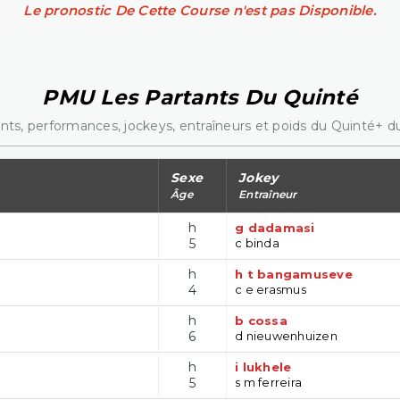
Le pronostic De Cette Course n'est pas Disponible.
PMU Les Partants Du Quinté
nts, performances, jockeys, entraîneurs et poids du Quinté+ du
Sexe
Jokey
Âge
Entraîneur
h
g dadamasi
5
c binda
h
h t bangamuseve
4
c e erasmus
h
b cossa
6
d nieuwenhuizen
h
i lukhele
5
s m ferreira