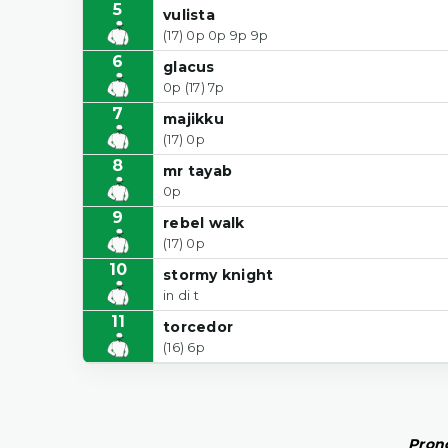
5
vulista
(17) 0p 0p 9p 9p
6
glacus
0p (17) 7p
7
majikku
(17) 0p
8
mr tayab
0p
9
rebel walk
(17) 0p
10
stormy knight
in di t
11
torcedor
(16) 6p
Prono