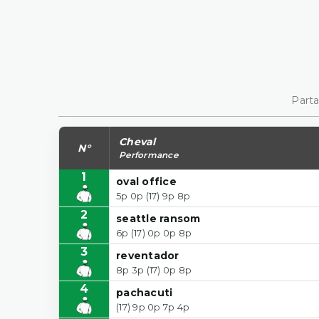
Parta
Cheval
N°
Performance
1
oval office
5p 0p (17) 9p 8p
2
seattle ransom
6p (17) 0p 0p 8p
3
reventador
8p 3p (17) 0p 8p
4
pachacuti
(17) 9p 0p 7p 4p