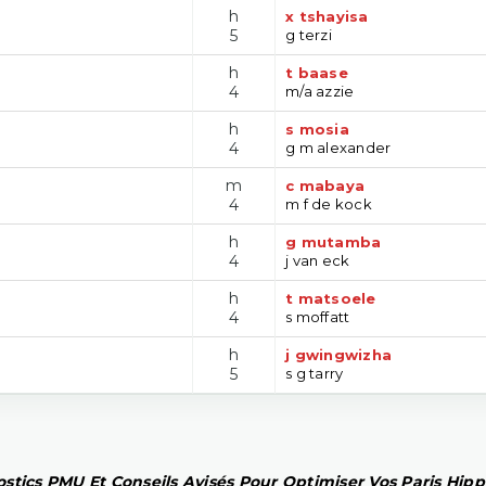
h
x tshayisa
5
g terzi
h
t baase
4
m/a azzie
h
s mosia
4
g m alexander
m
c mabaya
4
m f de kock
h
g mutamba
4
j van eck
h
t matsoele
4
s moffatt
h
j gwingwizha
5
s g tarry
stics PMU Et Conseils Avisés Pour Optimiser Vos Paris Hip