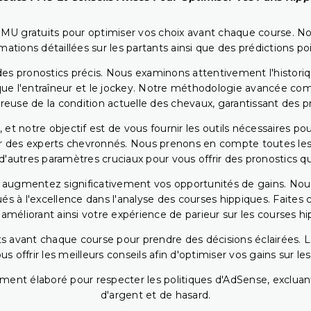
PMU gratuits pour optimiser vos choix avant chaque course. No
rmations détaillées sur les partants ainsi que des prédictions 
ir des pronostics précis. Nous examinons attentivement l'histo
ls que l'entraîneur et le jockey. Notre méthodologie avancée 
reuse de la condition actuelle des chevaux, garantissant des pr
 et notre objectif est de vous fournir les outils nécessaires 
r des experts chevronnés. Nous prenons en compte toutes les v
 d'autres paramètres cruciaux pour vous offrir des pronostics qui
s augmentez significativement vos opportunités de gains. Nou
s à l'excellence dans l'analyse des courses hippiques. Faites 
 améliorant ainsi votre expérience de parieur sur les courses hi
 avant chaque course pour prendre des décisions éclairées. La 
 offrir les meilleurs conseils afin d'optimiser vos gains sur le
ent élaboré pour respecter les politiques d'AdSense, excluant
d'argent et de hasard.