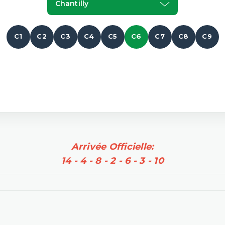
Chantilly
C1
C2
C3
C4
C5
C6
C7
C8
C9
Arrivée Officielle:
14 - 4 - 8 - 2 - 6 - 3 - 10