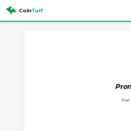
Coin
Turf
Pron
Plat