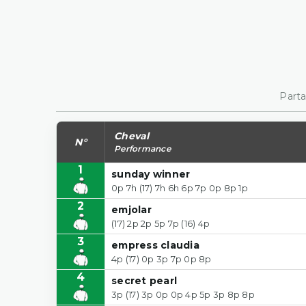
Parta
Cheval
N°
Performance
1
sunday winner
0p 7h (17) 7h 6h 6p 7p 0p 8p 1p
2
emjolar
(17) 2p 2p 5p 7p (16) 4p
3
empress claudia
4p (17) 0p 3p 7p 0p 8p
4
secret pearl
3p (17) 3p 0p 0p 4p 5p 3p 8p 8p