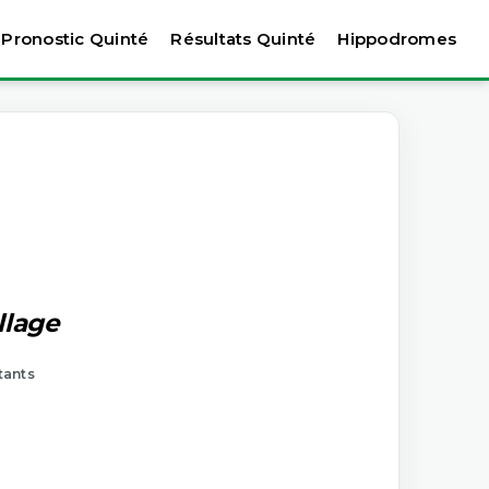
Pronostic Quinté
Résultats Quinté
Hippodromes
llage
tants