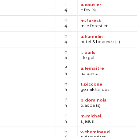
f
a.coutier
4
c.fey (s)
h
m.forest
4
m.le forestier
h
a.hamelin
4
butel & beaunez (s)
h
l. bails
4
r.le gal
f
a.lemaitre
4
ha.pantall
h
t.piccone
4
ge.mikhalides
f
p.dominois
4
p.adda (s)
f
m.michel
4
s.jesus
h
v.cheminaud
p.desrosiers