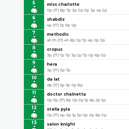
5
miss charlotte
0p (17) 8p 7p 3p 0p 0p 3p 4p 2p
6
shabdiz
4p (17) 7p 9p 0p
7
methodic
ah th (17) 4h 8p 3p 7p 4p 0p 3p
8
cropus
3p (17) 7p 7p 3p 2p 7p 0p 6p 0p
9
hera
3p (17) 0p 7p
10
da lat
dp (17) 5p 5p 0p 8p
11
doctor chalnetta
0p 9p (17) 8p 0p 0p 1p 6p 2p 5p
12
stella pyla
0p (17) 4p 0p 1p 5p 0p 0p 8p 0p
13
salon knight