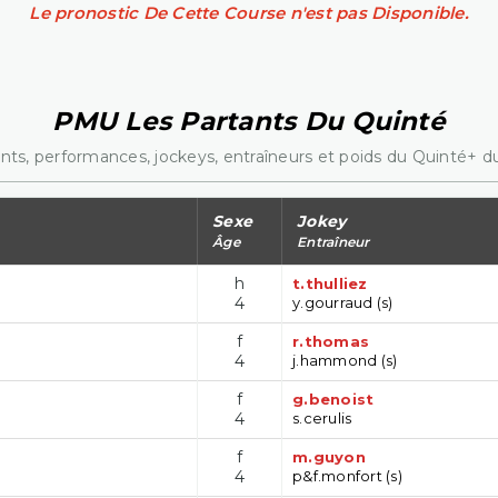
Le pronostic De Cette Course n'est pas Disponible.
PMU Les Partants Du Quinté
nts, performances, jockeys, entraîneurs et poids du Quinté+ du
Sexe
Jokey
Âge
Entraîneur
h
t.thulliez
4
y.gourraud (s)
f
r.thomas
4
j.hammond (s)
f
g.benoist
4
s.cerulis
f
m.guyon
4
p&f.monfort (s)