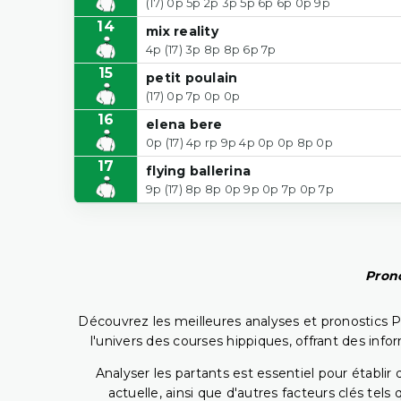
(17) 0p 5p 2p 3p 5p 6p 6p 0p 9p
14
mix reality
4p (17) 3p 8p 8p 6p 7p
15
petit poulain
(17) 0p 7p 0p 0p
16
elena bere
0p (17) 4p rp 9p 4p 0p 0p 8p 0p
17
flying ballerina
9p (17) 8p 8p 0p 9p 0p 7p 0p 7p
Prono
Découvrez les meilleures analyses et pronostics 
l'univers des courses hippiques, offrant des info
Analyser les partants est essentiel pour établ
actuelle, ainsi que d'autres facteurs clés te