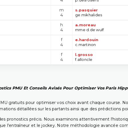
4
m
s.pasquier
4
ge.mikhalides
h
a.moreau
4
mme d.de wulf
f
e.hardouin
4
c.martinon
f
l.grosso
4
f.alloncle
stics PMU Et Conseils Avisés Pour Optimiser Vos Paris Hip
PMU gratuits pour optimiser vos choix avant chaque course. No
rmations détaillées sur les partants ainsi que des prédictions 
ir des pronostics précis. Nous examinons attentivement l'histo
ls que l'entraîneur et le jockey. Notre méthodologie avancée 