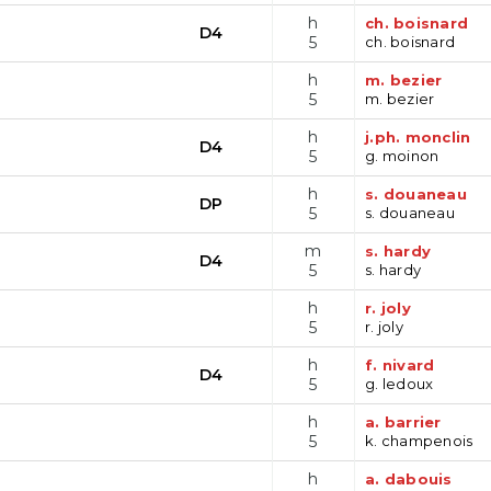
h
ch. boisnard
D4
5
ch. boisnard
h
m. bezier
5
m. bezier
h
j.ph. monclin
D4
5
g. moinon
h
s. douaneau
DP
5
s. douaneau
m
s. hardy
D4
5
s. hardy
h
r. joly
5
r. joly
h
f. nivard
D4
5
g. ledoux
h
a. barrier
5
k. champenois
h
a. dabouis