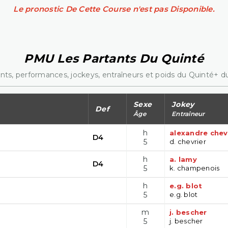
Le pronostic De Cette Course n'est pas Disponible.
PMU Les Partants Du Quinté
nts, performances, jockeys, entraîneurs et poids du Quinté+ du
Sexe
Jokey
Def
Âge
Entraîneur
h
alexandre chev
D4
5
d. chevrier
h
a. lamy
D4
5
k. champenois
h
e.g. blot
5
e.g. blot
m
j. bescher
5
j. bescher