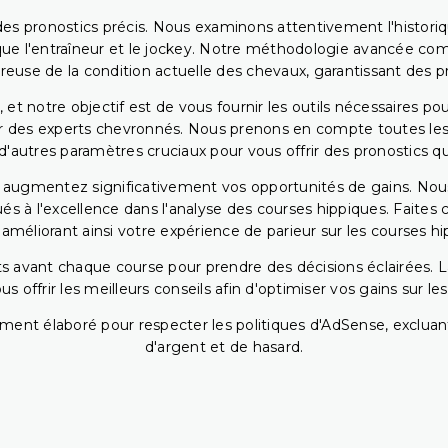
ir des pronostics précis. Nous examinons attentivement l'histo
ls que l'entraîneur et le jockey. Notre méthodologie avancée 
reuse de la condition actuelle des chevaux, garantissant des pr
 et notre objectif est de vous fournir les outils nécessaires 
r des experts chevronnés. Nous prenons en compte toutes les v
 d'autres paramètres cruciaux pour vous offrir des pronostics qui
s augmentez significativement vos opportunités de gains. Nou
s à l'excellence dans l'analyse des courses hippiques. Faites 
 améliorant ainsi votre expérience de parieur sur les courses hi
 avant chaque course pour prendre des décisions éclairées. La 
 offrir les meilleurs conseils afin d'optimiser vos gains sur le
ent élaboré pour respecter les politiques d'AdSense, excluant
d'argent et de hasard.