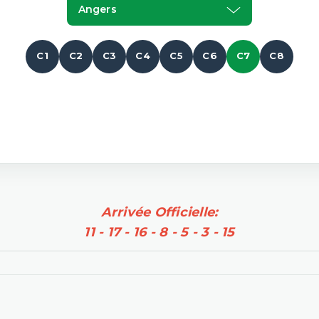
Angers
C1
C2
C3
C4
C5
C6
C7
C8
Arrivée Officielle:
11 - 17 - 16 - 8 - 5 - 3 - 15