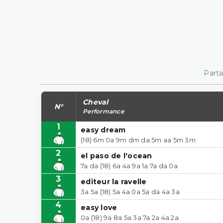
Parta
Cheval
N°
Performance
1
easy dream
(18) 6m 0a 9m dm da 5m aa 5m 3m
2
el paso de l'ocean
7a da (18) 6a 4a 9a 1a 7a da 0a
3
editeur la ravelle
3a 5a (18) 5a 4a 0a 5a da 4a 3a
4
easy love
0a (18) 9a 8a 5a 3a 7a 2a 4a 2a