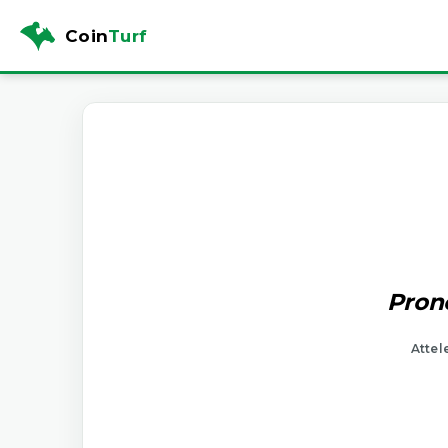
Coin
Turf
Prono
Attel