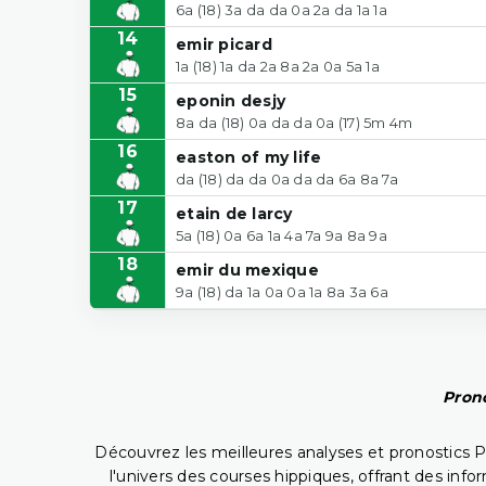
6a (18) 3a da da 0a 2a da 1a 1a
14
emir picard
1a (18) 1a da 2a 8a 2a 0a 5a 1a
15
eponin desjy
8a da (18) 0a da da 0a (17) 5m 4m
16
easton of my life
da (18) da da 0a da da 6a 8a 7a
17
etain de larcy
5a (18) 0a 6a 1a 4a 7a 9a 8a 9a
18
emir du mexique
9a (18) da 1a 0a 0a 1a 8a 3a 6a
Prono
Découvrez les meilleures analyses et pronostics 
l'univers des courses hippiques, offrant des info