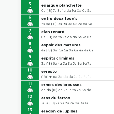
5
enarque planchette
0a (18) 7a 3a 1a da 9a 0a 0a 5a
6
entre deux toon's
7a 8a (18) 0a 9a 0a 0a 5a 5a 3a
7
elan renard
8a (18) da 7a 7a da da 5a 7a 0a
8
espoir des mazures
4a (18) 0m 5a 5a 0a 6a 4a 4a 6a
9
esprits criminels
3a (18) 6a 4a 3a 3a 5a 9a 9a 7a
10
evresto
(18) 1m da 3a da da 2a 2a 4a 1a
11
ermes des brousses
da da (18) da 2a 1a 7a 2a 3a da
12
eros du ferron
1a 1a (18) 2a 2a 2a 2a da 3a 1a
13
eregon de jupilles