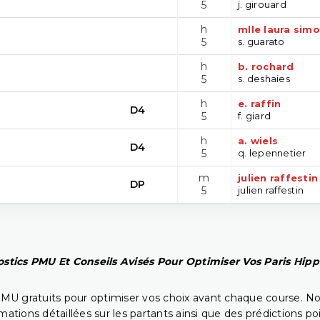
5
j. girouard
h
mlle laura sim
5
s. guarato
h
b. rochard
5
s. deshaies
h
e. raffin
D4
5
f. giard
h
a. wiels
D4
5
q. lepennetier
m
julien raffestin
DP
5
julien raffestin
stics PMU Et Conseils Avisés Pour Optimiser Vos Paris Hip
PMU gratuits pour optimiser vos choix avant chaque course. No
rmations détaillées sur les partants ainsi que des prédictions 