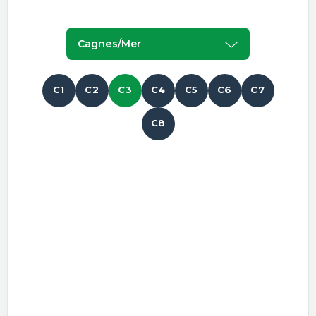
Cagnes/mer
C1
C2
C3
C4
C5
C6
C7
C8