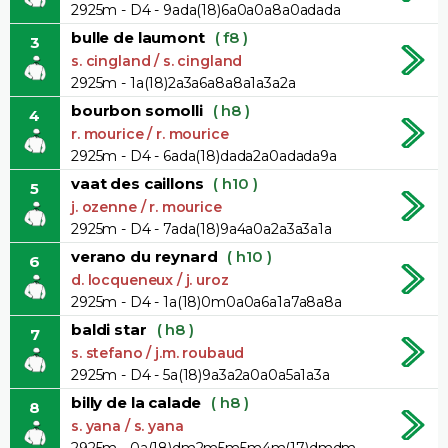
2925m - D4 - 9ada(18)6a0a0a8a0adada
bulle de laumont
( f8 )
3
s. cingland / s. cingland
2925m - 1a(18)2a3a6a8a8a1a3a2a
bourbon somolli
( h8 )
4
r. mourice / r. mourice
2925m - D4 - 6ada(18)dada2a0adada9a
vaat des caillons
( h10 )
5
j. ozenne / r. mourice
2925m - D4 - 7ada(18)9a4a0a2a3a3a1a
verano du reynard
( h10 )
6
d. locqueneux / j. uroz
2925m - D4 - 1a(18)0m0a0a6a1a7a8a8a
baldi star
( h8 )
7
s. stefano / j.m. roubaud
2925m - D4 - 5a(18)9a3a2a0a0a5a1a3a
billy de la calade
( h8 )
8
s. yana / s. yana
2925m - 0a(18)dm2m5m5m4m(17)dmdm