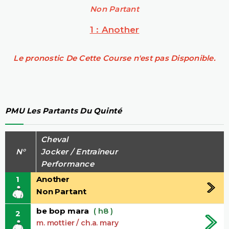
Non Partant
1 : Another
Le pronostic De Cette Course n'est pas Disponible.
PMU Les Partants Du Quinté
Cheval
N°
Jocker / Entraîneur
Performance
1
Another
Non Partant
be bop mara
( h8 )
2
m. mottier / ch.a. mary