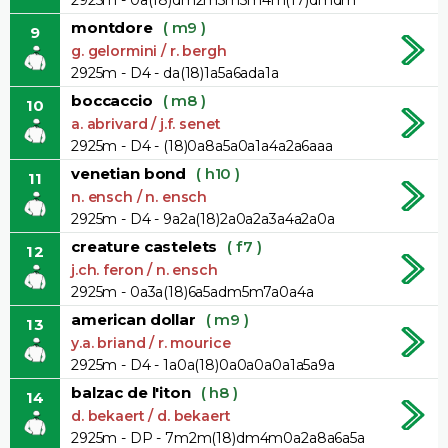
montdore
( m9 )
9
g. gelormini / r. bergh
2925m - D4 - da(18)1a5a6ada1a
boccaccio
( m8 )
10
a. abrivard / j.f. senet
2925m - D4 - (18)0a8a5a0a1a4a2a6aaa
venetian bond
( h10 )
11
n. ensch / n. ensch
2925m - D4 - 9a2a(18)2a0a2a3a4a2a0a
creature castelets
( f7 )
12
j.ch. feron / n. ensch
2925m - 0a3a(18)6a5adm5m7a0a4a
american dollar
( m9 )
13
y.a. briand / r. mourice
2925m - D4 - 1a0a(18)0a0a0a0a1a5a9a
balzac de l'iton
( h8 )
14
d. bekaert / d. bekaert
2925m - DP - 7m2m(18)dm4m0a2a8a6a5a