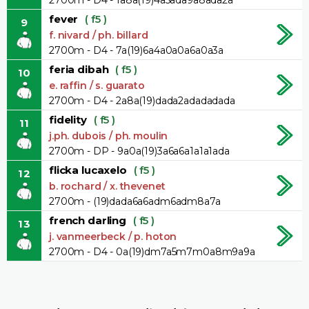
fever
( f5 )
9
f. nivard / ph. billard
2700m - D4 - 7a(19)6a4a0a0a6a0a3a
feria dibah
( f5 )
10
e. raffin / s. guarato
2700m - D4 - 2a8a(19)dada2adadadada
fidelity
( f5 )
11
j.ph. dubois / ph. moulin
2700m - DP - 9a0a(19)3a6a6a1a1a1ada
flicka lucaxelo
( f5 )
12
b. rochard / x. thevenet
2700m - (19)dada6a6adm6adm8a7a
french darling
( f5 )
13
j. vanmeerbeck / p. hoton
2700m - D4 - 0a(19)dm7a5m7m0a8m9a9a