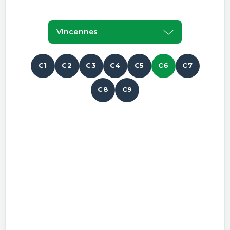
Vincennes
C1
C2
C3
C4
C5
C6
C7
C8
C9