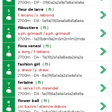
2700m - DP - (19)0a2a2a9a7a8a1a1a6a
fleur de larre
( f5 )
3
f. lecanu / s. leblond
2700m - DA - 5a9a(19)3a4a5a8a5a5a4a
flibustiere
( f5 )
4
a.ph. grimault / a.ph. grimault
2700m - 1a(19)dm9a2m5m2m1m2mda
flora venesi
( f5 )
5
a. lamy / f. leblanc
2700m - D4 - 7a(19)2a1a3a8ada2a1a2a
fashion girl
( f5 )
6
y. dreux / y. dreux
2700m - D4 - 8a(19)5a1a2a2a1ada1a1a
ferlaine
( f5 )
7
m. verva / ch. mirandel
2700m - D4 - 5a(19)6a3a4a1a4a2a9a9a
flower ball
( f5 )
8
j.m. bazire / etienne dubois
2700m - D4 - 1a8a(19)4a5ada9a8ada2a