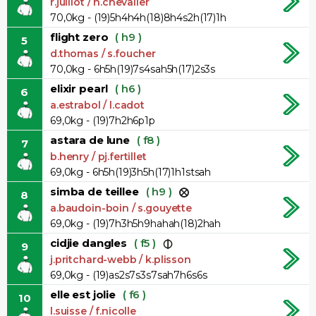
r.julliot / n.chevalier
70,0kg - (19)5h4h4h(18)8h4s2h(17)1h
flight zero
( h9 )
5
d.thomas / s.foucher
70,0kg - 6h5h(19)7s4sah5h(17)2s3s
elixir pearl
( h6 )
6
a.estrabol / l.cadot
69,0kg - (19)7h2h6p1p
astara de lune
( f8 )
7
b.henry / pj.fertillet
69,0kg - 6h5h(19)3h5h(17)1h1stsah
simba de teillee
( h9 )
8
a.baudoin-boin / s.gouyette
69,0kg - (19)7h3h5h9hahah(18)2hah
cidjie dangles
( f5 )
9
j.pritchard-webb / k.plisson
69,0kg - (19)as2s7s3s7sah7h6s6s
elle est jolie
( f6 )
10
l.suisse / f.nicolle