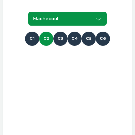
Machecoul
C1
C2
C3
C4
C5
C6