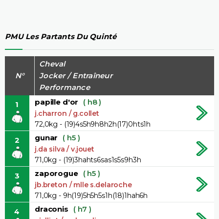
PMU Les Partants Du Quinté
Cheval
N°
Jocker / Entraîneur
Performance
papille d'or
( h8 )
1
j.charron / g.collet
72,0kg - (19)4s5h9h8h2h(17)0hts1h
gunar
( h5 )
2
j.da silva / v.jouet
71,0kg - (19)3hahts6sas1s5s9h3h
zaporogue
( h5 )
3
jb.breton / mlle s.delaroche
71,0kg - 9h(19)5h5h5s1h(18)1hah6h
draconis
( h7 )
4