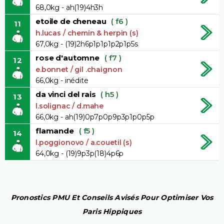
68,0kg - ah(19)4h3h
etoile de cheneau
( f6 )
11
h.lucas / chemin & herpin (s)
67,0kg - (19)2h6p1p1p1p2p1p5s
rose d'automne
( f7 )
12
e.bonnet / gil .chaignon
66,0kg - inédite
da vinci del rais
( h5 )
13
l.solignac / d.mahe
66,0kg - ah(19)0p7p0p9p3p1p0p5p
flamande
( f5 )
14
l.poggionovo / a.couetil (s)
64,0kg - (19)9p3p(18)4p6p
Pronostics PMU Et Conseils Avisés Pour Optimiser Vos
Paris Hippiques