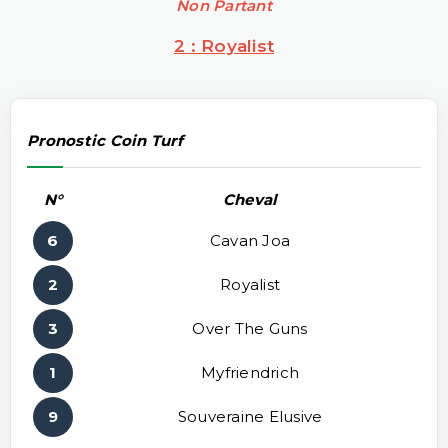
Non Partant
2 : Royalist
Pronostic Coin Turf
N°
Cheval
6
Cavan Joa
2
Royalist
3
Over The Guns
1
Myfriendrich
9
Souveraine Elusive