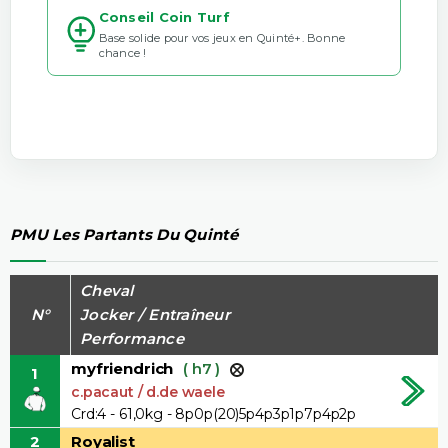
Conseil Coin Turf
Base solide pour vos jeux en Quinté+. Bonne
chance !
PMU Les Partants Du Quinté
Cheval
N°
Jocker / Entraîneur
Performance
myfriendrich
( h7 )
1
c.pacaut / d.de waele
Crd:4 - 61,0kg - 8p0p(20)5p4p3p1p7p4p2p
2
Royalist