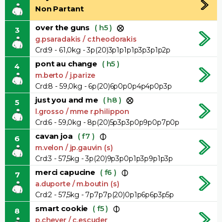
Non Partant
over the guns
( h5 )
3
g.psaradakis / c.theodorakis
Crd:9 - 61,0kg - 3p(20)3p1p1p1p3p3p1p2p
pont au change
( h5 )
4
m.berto / j.parize
Crd:8 - 59,0kg - 6p(20)6p0p0p4p4p0p3p
just you and me
( h8 )
5
l.grosso / mme r.philippon
Crd:6 - 59,0kg - 8p(20)5p3p3p0p9p0p7p0p
cavan joa
( f7 )
6
m.velon / jp.gauvin (s)
Crd:3 - 57,5kg - 3p(20)9p3p0p1p3p9p1p3p
merci capucine
( f6 )
7
a.duporte / m.boutin (s)
Crd:2 - 57,5kg - 7p7p7p(20)0p1p6p6p3p5p
smart cookie
( f5 )
8
p.cheyer / c.escuder