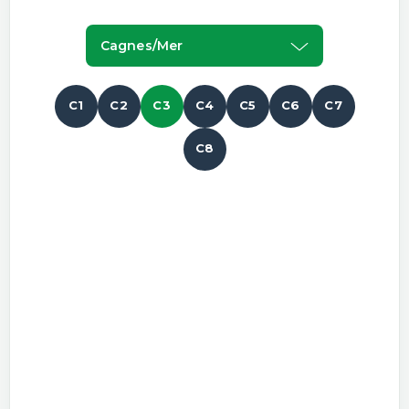
Cagnes/mer
C1
C2
C3
C4
C5
C6
C7
C8