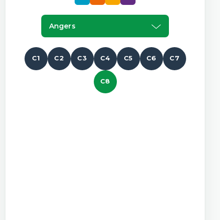
Angers
C1
C2
C3
C4
C5
C6
C7
C8