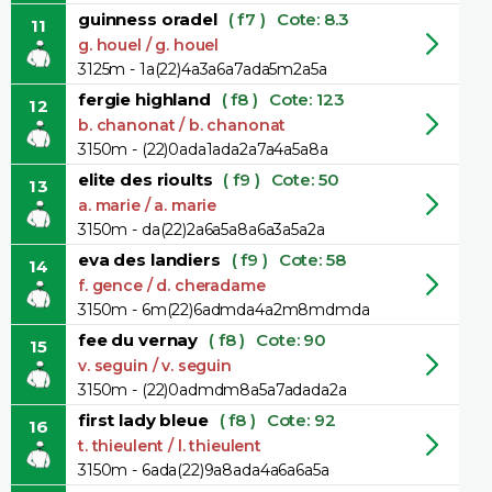
guinness oradel
( f7 )
Cote: 8.3
11
g. houel / g. houel
3125m - 1a(22)4a3a6a7ada5m2a5a
fergie highland
( f8 )
Cote: 123
12
b. chanonat / b. chanonat
3150m - (22)0ada1ada2a7a4a5a8a
elite des rioults
( f9 )
Cote: 50
13
a. marie / a. marie
3150m - da(22)2a6a5a8a6a3a5a2a
eva des landiers
( f9 )
Cote: 58
14
f. gence / d. cheradame
3150m - 6m(22)6admda4a2m8mdmda
fee du vernay
( f8 )
Cote: 90
15
v. seguin / v. seguin
3150m - (22)0admdm8a5a7adada2a
first lady bleue
( f8 )
Cote: 92
16
t. thieulent / l. thieulent
3150m - 6ada(22)9a8ada4a6a6a5a