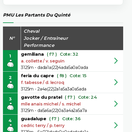
PMU Les Partants Du Quinté
Cheval
N°
Jocker / Entraîneur
Performance
gemiliana
( f7 )
Cote: 32
1
a. collette / v. seguin
3125m - dada1a(22)4ada5a0a0ada
feria du capre
( f8 )
Cote: 15
2
f. tabesse / d. lecroq
3125m - 2a4a(22)2a1a5a3a0a5ada
gavotte du pratel
( f7 )
Cote: 24
3
mlle anais michel / s. michel
3125m - da5a6a(22)0a3a4a2a5a7a
guadalupe
( f7 )
Cote: 36
4
cedric terry / p. terry