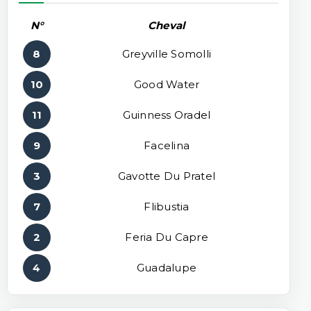
N°
Cheval
8
Greyville Somolli
10
Good Water
11
Guinness Oradel
9
Facelina
3
Gavotte Du Pratel
7
Flibustia
2
Feria Du Capre
4
Guadalupe