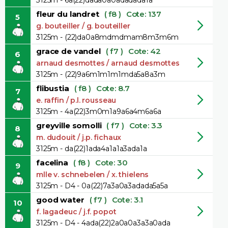
3125m - 6a(22)dada0a0adadada1a
fleur du landret
( f8 )
Cote: 137
5
g. bouteiller / g. bouteiller
3125m - (22)da0a8mdmdmam8m3m6m
grace de vandel
( f7 )
Cote: 42
6
arnaud desmottes / arnaud desmottes
3125m - (22)9a6m1m1m1mda5a8a3m
flibustia
( f8 )
Cote: 8.7
7
e. raffin / p.l. rousseau
3125m - 4a(22)3m0m1a9a6a4m6a6a
greyville somolli
( f7 )
Cote: 3.3
8
m. dudouit / j.p. fichaux
3125m - da(22)1ada4a1a1a3ada1a
facelina
( f8 )
Cote: 30
9
mlle v. schnebelen / x. thielens
3125m - D4 - 0a(22)7a3a0a3adada5a5a
good water
( f7 )
Cote: 3.1
10
f. lagadeuc / j.f. popot
3125m - D4 - 4ada(22)2a0a0a3a3a0ada