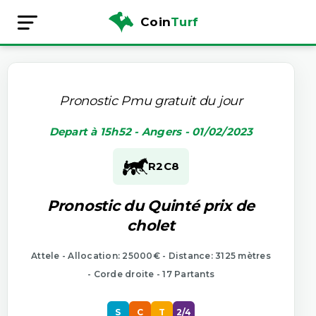
Coin
Turf
Pronostic Pmu gratuit du jour
Depart à 15h52 - Angers - 01/02/2023
R2
C8
Pronostic du Quinté prix de
cholet
Attele - Allocation: 25000€ - Distance: 3125 mètres
- Corde droite - 17 Partants
S
C
T
2/4