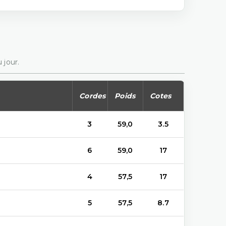
 jour.
Cordes
Poids
Cotes
3
59,0
3.5
6
59,0
17
4
57,5
17
5
57,5
8.7