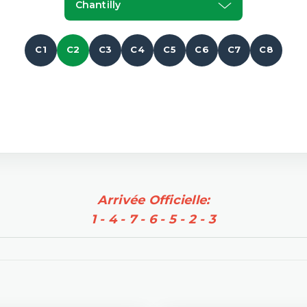
Chantilly
C1
C2
C3
C4
C5
C6
C7
C8
Arrivée Officielle:
1 - 4 - 7 - 6 - 5 - 2 - 3