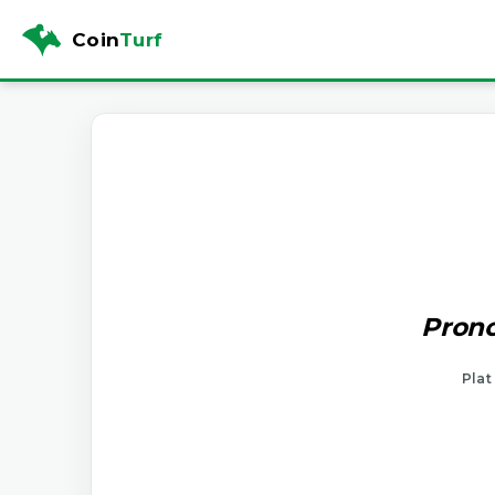
Coin
Turf
Prono
Plat