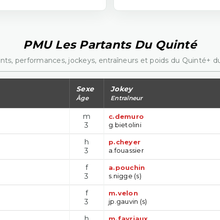
PMU Les Partants Du Quinté
nts, performances, jockeys, entraîneurs et poids du Quinté+ du
Sexe
Jokey
Âge
Entraîneur
m
c.demuro
3
g.bietolini
h
p.cheyer
3
a.fouassier
f
a.pouchin
3
s.nigge (s)
f
m.velon
3
jp.gauvin (s)
h
m.favriaux