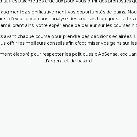
 d'autres paramètres cruciaux pour vous offrir des pronostics qui
s augmentez significativement vos opportunités de gains. Nou
s à l'excellence dans l'analyse des courses hippiques. Faites 
 améliorant ainsi votre expérience de parieur sur les courses hi
 avant chaque course pour prendre des décisions éclairées. La 
 offrir les meilleurs conseils afin d'optimiser vos gains sur le
ent élaboré pour respecter les politiques d'AdSense, excluant
d'argent et de hasard.