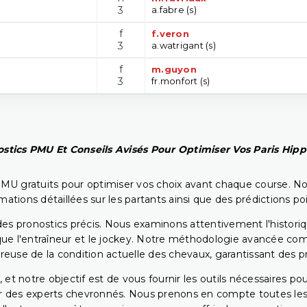
3
a.fabre (s)
f
f.veron
3
a.watrigant (s)
f
m.guyon
3
fr.monfort (s)
stics PMU Et Conseils Avisés Pour Optimiser Vos Paris Hip
PMU gratuits pour optimiser vos choix avant chaque course. No
rmations détaillées sur les partants ainsi que des prédictions 
ir des pronostics précis. Nous examinons attentivement l'histo
ls que l'entraîneur et le jockey. Notre méthodologie avancée 
reuse de la condition actuelle des chevaux, garantissant des pr
 et notre objectif est de vous fournir les outils nécessaires 
r des experts chevronnés. Nous prenons en compte toutes les v