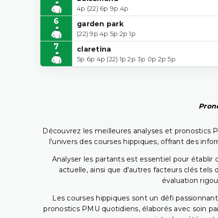
4p (22) 6p 9p 4p
6
garden park
(22) 9p 4p 5p 2p 1p
7
claretina
5p 6p 4p (22) 1p 2p 3p 0p 2p 5p
Prono
Découvrez les meilleures analyses et pronostics 
l'univers des courses hippiques, offrant des info
Analyser les partants est essentiel pour établ
actuelle, ainsi que d'autres facteurs clés te
évaluation rigou
Les courses hippiques sont un défi passionnant,
pronostics PMU quotidiens, élaborés avec soin pa