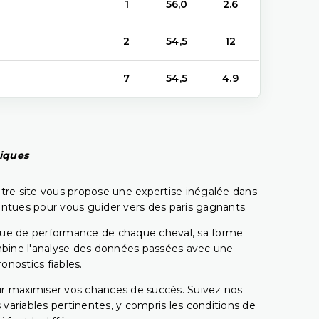
1
56,0
2.6
2
54,5
12
7
54,5
4.9
piques
tre site vous propose une expertise inégalée dans
pointues pour vous guider vers des paris gagnants.
rique de performance de chaque cheval, sa forme
combine l'analyse des données passées avec une
onostics fiables.
pour maximiser vos chances de succès. Suivez nos
ariables pertinentes, y compris les conditions de