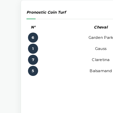
Pronostic Coin Turf
N°
Cheval
6
Garden Par
1
Gauss
7
Claretina
5
Balsamand