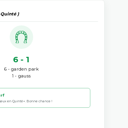
 Quinté )
6 - 1
6 - garden park
1 - gauss
urf
 jeux en Quinté+. Bonne chance !