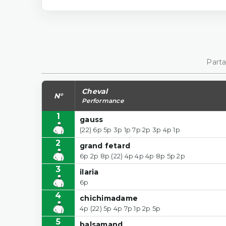
Parta
Cheval
N°
Performance
1
gauss
(22) 6p 5p 3p 1p 7p 2p 3p 4p 1p
2
grand fetard
6p 2p 8p (22) 4p 4p 4p 8p 5p 2p
3
ilaria
6p
4
chichimadame
4p (22) 5p 4p 7p 1p 2p 5p
5
balsamand