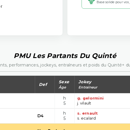
Base solide pour vos
r
PMU Les Partants Du Quinté
nts, performances, jockeys, entraîneurs et poids du Quinté+ du
Sexe
Jokey
Def
Âge
Entraîneur
h
g. gelormini
5
j. vilault
h
s. ernault
D4
5
s. ecalard