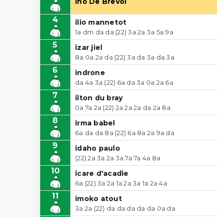
Ino De Brevol
4
ilio mannetot
1a dm da da (22) 3a 2a 3a 5a 9a
5
izar jiel
8a 0a 2a da (22) 3a da 3a da 3a
6
indrone
da 4a 3a (22) 6a da 3a 0a 2a 6a
7
ilton du bray
0a 7a 2a (22) 2a 2a 2a da 2a 8a
8
irma babel
6a da da 8a (22) 6a 8a 2a 9a da
9
idaho paulo
(22) 2a 3a 2a 3a 7a 7a 4a 8a
10
icare d'acadie
6a (22) 3a 2a 1a 2a 3a 1a 2a 4a
11
imoko atout
3a 2a (22) da da da da da 0a da