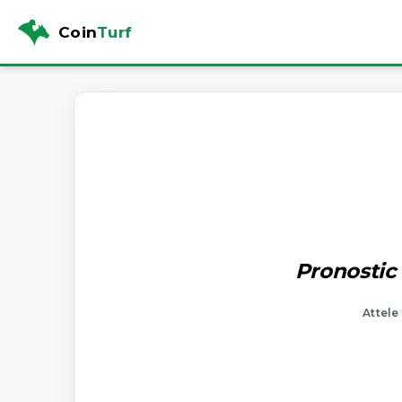
Coin
Turf
Pronostic 
Attele