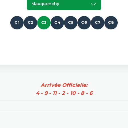
Mauquenchy
C1
C2
C3
C4
C5
C6
C7
C8
Arrivée Officielle:
4 - 9 - 11 - 2 - 10 - 8 - 6