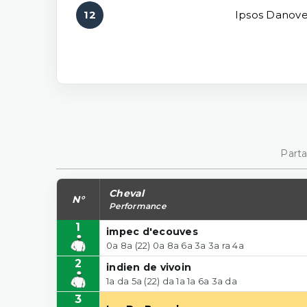
12
Ipsos Danove
Parta
Cheval
N°
Performance
1
impec d'ecouves
0a 8a (22) 0a 8a 6a 3a 3a ra 4a
2
indien de vivoin
1a da 5a (22) da 1a 1a 6a 3a da
3