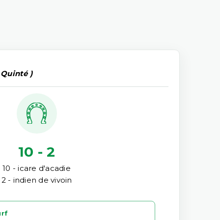
 Quinté )
10 - 2
10 - icare d'acadie
2 - indien de vivoin
urf