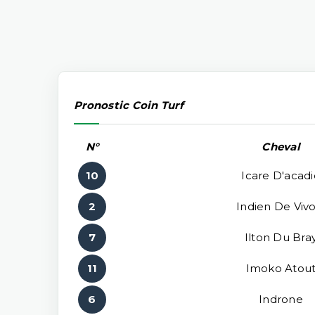
Pronostic Coin Turf
N°
Cheval
10
Icare D'acadi
2
Indien De Vivo
7
Ilton Du Bra
11
Imoko Atou
6
Indrone