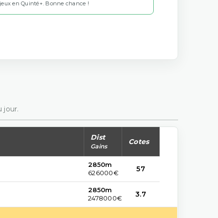
 jeux en Quinté+. Bonne chance !
 jour.
Dist
Cotes
Gains
2850m
57
626000€
2850m
3.7
2478000€