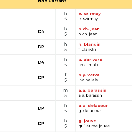
Non Partant
h
e. szirmay
5
e. szirmay
h
p.ch. jean
D4
5
p.ch. jean
h
g. blandin
DP
5
f. blandin
h
a. abrivard
D4
5
ch.a. mallet
f
p.y. verva
DP
5
j.w. hallais
m
a.a. barassin
5
a.a. barassin
h
p.a. delacour
DP
5
g. delacour
h
g. jouve
DP
5
guillaume jouve