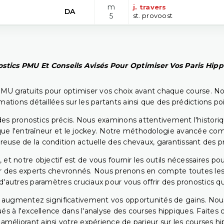
m
j. travers
DA
5
st. provoost
stics PMU Et Conseils Avisés Pour Optimiser Vos Paris Hip
PMU gratuits pour optimiser vos choix avant chaque course. No
rmations détaillées sur les partants ainsi que des prédictions 
ir des pronostics précis. Nous examinons attentivement l'histo
ls que l'entraîneur et le jockey. Notre méthodologie avancée 
reuse de la condition actuelle des chevaux, garantissant des pr
 et notre objectif est de vous fournir les outils nécessaires 
r des experts chevronnés. Nous prenons en compte toutes les v
 d'autres paramètres cruciaux pour vous offrir des pronostics qui
s augmentez significativement vos opportunités de gains. Nou
s à l'excellence dans l'analyse des courses hippiques. Faites 
 améliorant ainsi votre expérience de parieur sur les courses hi