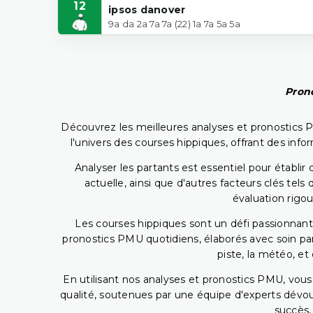
12
ipsos danover
9a da 2a 7a 7a (22) 1a 7a 5a 5a
Prono
Découvrez les meilleures analyses et pronostics 
l'univers des courses hippiques, offrant des info
Analyser les partants est essentiel pour établ
actuelle, ainsi que d'autres facteurs clés te
évaluation rigou
Les courses hippiques sont un défi passionnant,
pronostics PMU quotidiens, élaborés avec soin pa
piste, la météo, et
En utilisant nos analyses et pronostics PMU, vou
qualité, soutenues par une équipe d'experts dévoué
succès,