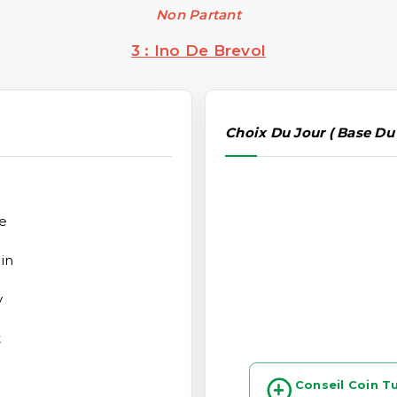
Non Partant
3 : Ino De Brevol
Choix Du Jour ( Base Du
e
in
y
t
Conseil Coin T