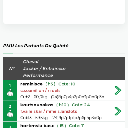
PMU Les Partants Du Quinté
Cheval
N°
Jocker / Entraîneur
Performance
reminisce
( h5 )
Cote: 10
1
c.soumillon / r.roels
Crd:2 - 60,0kg - (24)8p0p4p2p0p3p0p0p3p
koutsounakos
( h10 )
Cote: 24
2
f.valle skar / mme s.lanslots
Crd:13 - 59,5kg - (24)9p7p1p1p3p6p4p3p0p
hortensia basc
( f5 )
Cote: 11
3