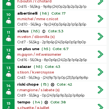
h.boutin / r.chotard
Crd:15 - 56,5kg - 9p8p(24)0p2p3p2p3p2p1p
albertinelli
( h6 )
Cote: 17
10
m.michel / mme c.nicot
Crd:10 - 56,5kg - 9p(24)0p3p6p2p1p5p3p5p
sixtus
( h5 )
Cote: 5.3
11
m.velon / d.bonilla (s)
Crd:7 - 56,5kg - 2p9p6p(24)3p6p0p5p9p0p
un plus une
( h5 )
Cote: 6.7
12
m.guyon / mf.weissmeier
Crd:16 - 56,0kg - 8p0p6p(24)2p3p1p6p2p5p
salazar
( h5 )
Cote: 43
13
s.tison / k.vercruysse
Crd:3 - 56,0kg - (24)9p7p1p0p(23)3p5p9p8p
riski chope
( f5 )
Cote: 42
14
r.mangione / s.labate (s)
Crd:9 - 55,5kg - 0p(24)1p5p9p3p2p1p8p6p
tempo
( h4 )
Cote: 38
15
s.chuette / g.juillet