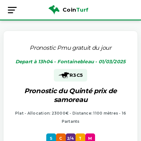
Coin
Turf
Pronostic Pmu gratuit du jour
Depart à 13h04 - Fontainebleau - 01/03/2025
R3
C5
Pronostic du Quinté prix de
samoreau
Plat - Allocation: 23000€ - Distance: 1100 mètres - 16
Partants
S
C
2/4
T
M