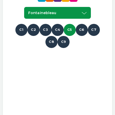
Fontainebleau
C1
C2
C3
C4
C5
C6
C7
C8
C9