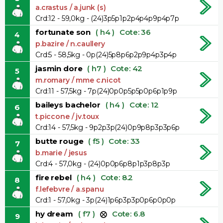
a.crastus / a.junk (s)
Crd:12 - 59,0kg - (24)3p5p1p2p4p4p9p4p7p
fortunate son
( h4 )
Cote: 36
4
p.bazire / n.caullery
Crd:5 - 58,5kg - 0p(24)5p8p6p2p9p4p3p4p
jasmin dore
( h7 )
Cote: 42
5
m.romary / mme c.nicot
Crd:11 - 57,5kg - 7p(24)0p0p5p5p0p6p1p9p
baileys bachelor
( h4 )
Cote: 12
6
t.piccone / jv.toux
Crd:14 - 57,5kg - 9p2p3p(24)0p9p8p3p3p6p
butte rouge
( f5 )
Cote: 33
7
b.marie / jesus
Crd:4 - 57,0kg - (24)0p0p6p8p1p3p8p3p
fire rebel
( h4 )
Cote: 8.2
8
f.lefebvre / a.spanu
Crd:1 - 57,0kg - 3p(24)1p6p3p3p0p6p0p0p
hy dream
( f7 )
Cote: 6.8
9