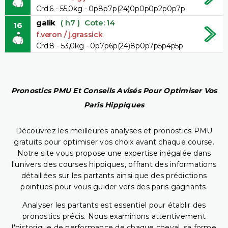
Crd:6 - 55,0kg - 0p8p7p(24)0p0p0p2p0p7p
galik
( h7 )
Cote: 14
16
f.veron / j.grassick
Crd:8 - 53,0kg - 0p7p6p(24)8p0p7p5p4p5p
Pronostics PMU Et Conseils Avisés Pour Optimiser Vos
Paris Hippiques
Découvrez les meilleures analyses et pronostics PMU
gratuits pour optimiser vos choix avant chaque course.
Notre site vous propose une expertise inégalée dans
l'univers des courses hippiques, offrant des informations
détaillées sur les partants ainsi que des prédictions
pointues pour vous guider vers des paris gagnants.
Analyser les partants est essentiel pour établir des
pronostics précis. Nous examinons attentivement
l'historique de performance de chaque cheval, sa forme