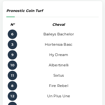
Pronostic Coin Turf
N°
Cheval
6
Baileys Bachelor
3
Hortensia Basc
9
Hy Dream
10
Albertinelli
11
Sixtus
8
Fire Rebel
12
Un Plus Une