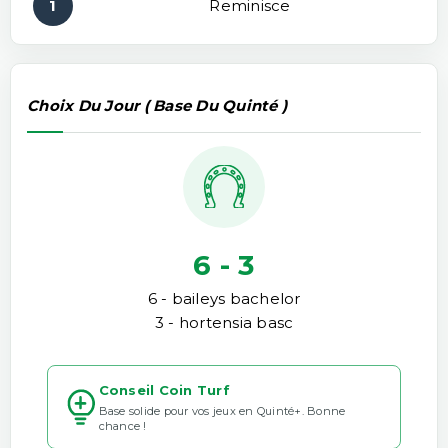
1
Reminisce
Choix Du Jour ( Base Du Quinté )
6 - 3
6 - baileys bachelor
3 - hortensia basc
Conseil Coin Turf
Base solide pour vos jeux en Quinté+. Bonne
chance !