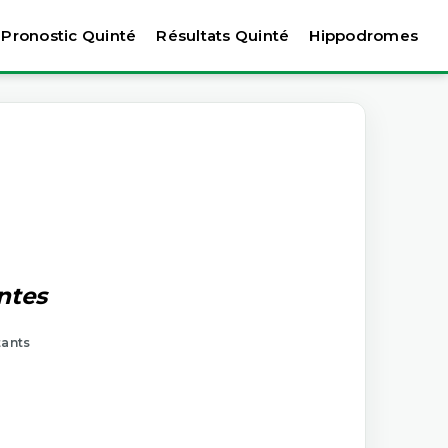
Pronostic Quinté
Résultats Quinté
Hippodromes
ntes
tants