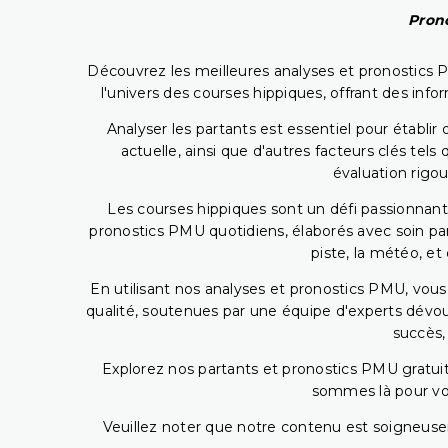
Prono
Découvrez les meilleures analyses et pronostics 
l'univers des courses hippiques, offrant des info
Analyser les partants est essentiel pour établ
actuelle, ainsi que d'autres facteurs clés te
évaluation rigou
Les courses hippiques sont un défi passionnant,
pronostics PMU quotidiens, élaborés avec soin pa
piste, la météo, et
En utilisant nos analyses et pronostics PMU, vou
qualité, soutenues par une équipe d'experts dévoué
succès,
Explorez nos partants et pronostics PMU gratuits
sommes là pour vous
Veuillez noter que notre contenu est soigneusem