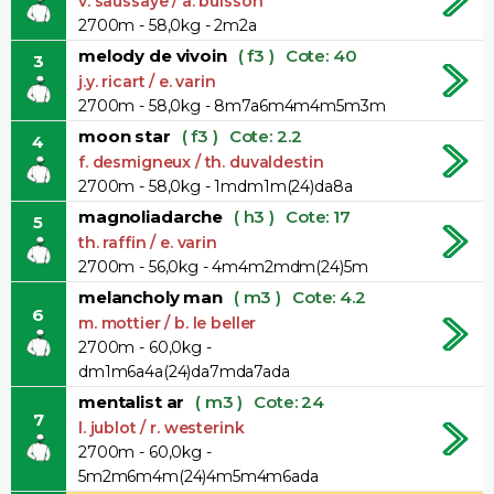
v. saussaye / a. buisson
2700m - 58,0kg - 2m2a
melody de vivoin
( f3 )
Cote: 40
3
j.y. ricart / e. varin
2700m - 58,0kg - 8m7a6m4m4m5m3m
moon star
( f3 )
Cote: 2.2
4
f. desmigneux / th. duvaldestin
2700m - 58,0kg - 1mdm1m(24)da8a
magnoliadarche
( h3 )
Cote: 17
5
th. raffin / e. varin
2700m - 56,0kg - 4m4m2mdm(24)5m
melancholy man
( m3 )
Cote: 4.2
6
m. mottier / b. le beller
2700m - 60,0kg -
dm1m6a4a(24)da7mda7ada
mentalist ar
( m3 )
Cote: 24
7
l. jublot / r. westerink
2700m - 60,0kg -
5m2m6m4m(24)4m5m4m6ada