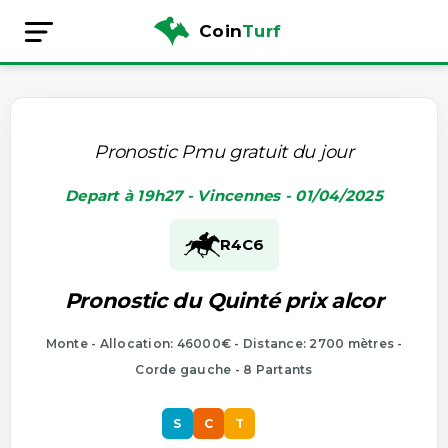
Coin
Turf
Pronostic Pmu gratuit du jour
Depart à 19h27 - Vincennes - 01/04/2025
R4
C6
Pronostic du Quinté prix alcor
Monte - Allocation: 46000€ - Distance: 2700 mètres -
Corde gauche - 8 Partants
S
C
T
S