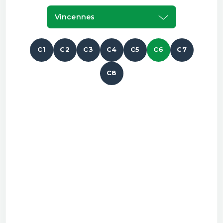
Vincennes
C1
C2
C3
C4
C5
C6
C7
C8