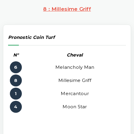
8 : Millesime Griff
Pronostic Coin Turf
N°
Cheval
6
Melancholy Man
8
Millesime Griff
1
Mercantour
4
Moon Star