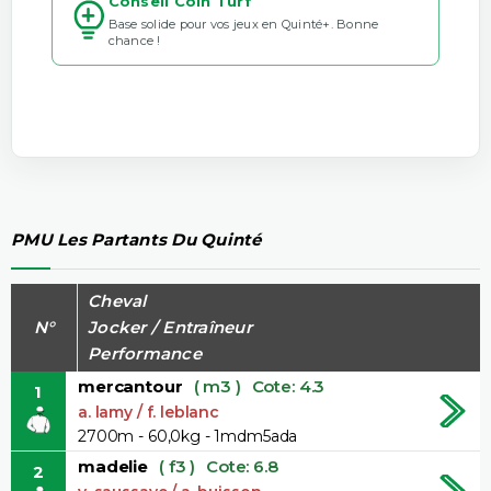
Conseil Coin Turf
Base solide pour vos jeux en Quinté+. Bonne
chance !
PMU Les Partants Du Quinté
Cheval
N°
Jocker / Entraîneur
Performance
mercantour
( m3 )
Cote: 4.3
1
a. lamy / f. leblanc
2700m - 60,0kg - 1mdm5ada
madelie
( f3 )
Cote: 6.8
2