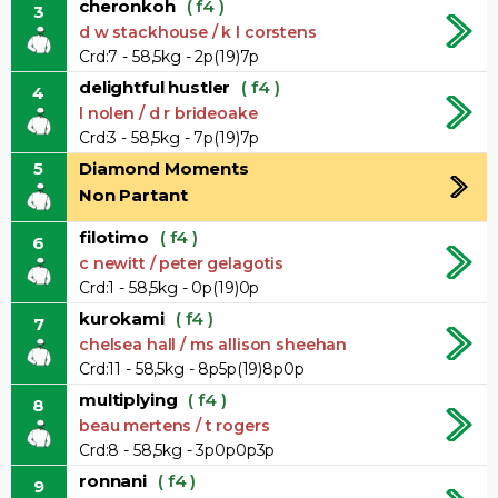
cheronkoh
( f4 )
3
d w stackhouse / k l corstens
Crd:7 - 58,5kg - 2p(19)7p
delightful hustler
( f4 )
4
l nolen / d r brideoake
Crd:3 - 58,5kg - 7p(19)7p
5
Diamond Moments
Non Partant
filotimo
( f4 )
6
c newitt / peter gelagotis
Crd:1 - 58,5kg - 0p(19)0p
kurokami
( f4 )
7
chelsea hall / ms allison sheehan
Crd:11 - 58,5kg - 8p5p(19)8p0p
multiplying
( f4 )
8
beau mertens / t rogers
Crd:8 - 58,5kg - 3p0p0p3p
ronnani
( f4 )
9