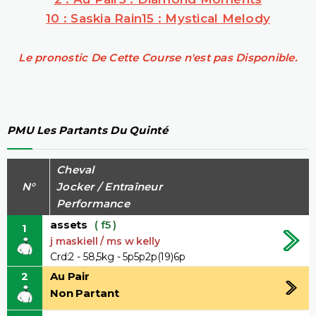
10 : Saskia Rain
15 : Mystical Melody
Le pronostic De Cette Course n'est pas Disponible.
PMU Les Partants Du Quinté
Cheval
N°
Jocker / Entraîneur
Performance
assets
( f5 )
1
j maskiell / ms w kelly
Crd:2 - 58,5kg - 5p5p2p(19)6p
2
Au Pair
Non Partant