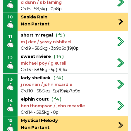
d dunn / s b laming
Crd:5 - 58,5kg - 0p8p
10
Saskia Rain
Non Partant
short 'n' regal
( f5 )
11
m j dee / yassy nishitani
Crd:9 - 58,5kg - 3p9p6p(19)0p
sweet riviere
( f4 )
12
michael poy / g eurell
Crd:6 - 58,5kg - 5p(19)6p
lady sheilack
( f4 )
13
j noonan / john mcardle
Crd:10 - 58,5kg - 5p(19)4p7p9p
elphin court
( f4 )
14
ben thompson / john mcardle
Crd:14 - 58,5kg - 0p
15
Mystical Melody
Non Partant