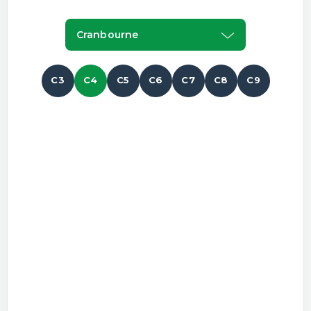
Cranbourne
C3
C4
C5
C6
C7
C8
C9