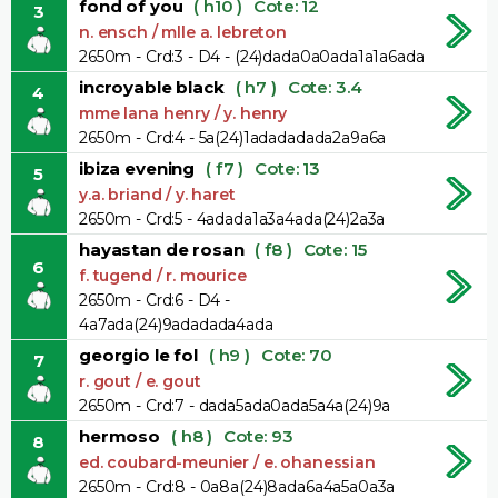
fond of you
( h10 )
Cote: 12
3
n. ensch / mlle a. lebreton
2650m - Crd:3 - D4 - (24)dada0a0ada1a1a6ada
incroyable black
( h7 )
Cote: 3.4
4
mme lana henry / y. henry
2650m - Crd:4 - 5a(24)1adadadada2a9a6a
ibiza evening
( f7 )
Cote: 13
5
y.a. briand / y. haret
2650m - Crd:5 - 4adada1a3a4ada(24)2a3a
hayastan de rosan
( f8 )
Cote: 15
6
f. tugend / r. mourice
2650m - Crd:6 - D4 -
4a7ada(24)9adadada4ada
georgio le fol
( h9 )
Cote: 70
7
r. gout / e. gout
2650m - Crd:7 - dada5ada0ada5a4a(24)9a
hermoso
( h8 )
Cote: 93
8
ed. coubard-meunier / e. ohanessian
2650m - Crd:8 - 0a8a(24)8ada6a4a5a0a3a