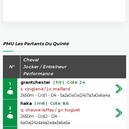
PMU Les Partants Du Quinté
Cheval
N°
Jocker / Entraîneur
Performance
grantchester
( h9 )
Cote: 24
1
s. cingland / j.x. maillard
2650m - Crd:1 - D4 - 5a2a0a0a(24)7a3a0a6a4a
haka
( m8 )
Cote: 8.6
2
q. chauve-laffay / g.r. huguet
2650m - Crd:2 - DA -
6a0a(24)da4a2ada3a6a6a