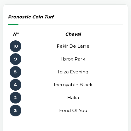
Pronostic Coin Turf
N°
Cheval
10
Fakir De Larre
9
Ibrox Park
5
Ibiza Evening
4
Incroyable Black
2
Haka
3
Fond Of You