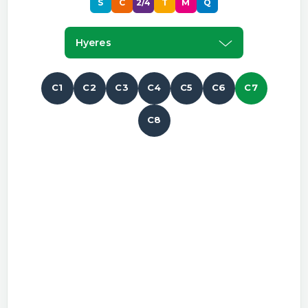
S
C
2/4
T
M
Q
Hyeres
C1
C2
C3
C4
C5
C6
C7
C8