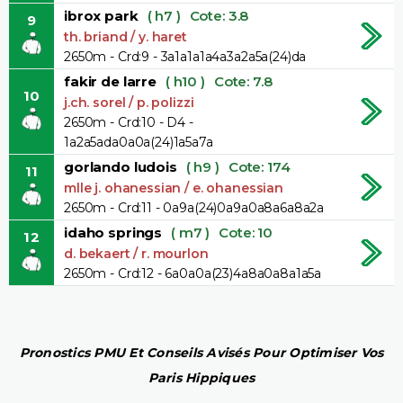
ibrox park
( h7 )
Cote: 3.8
9
th. briand / y. haret
2650m - Crd:9 - 3a1a1a1a4a3a2a5a(24)da
fakir de larre
( h10 )
Cote: 7.8
10
j.ch. sorel / p. polizzi
2650m - Crd:10 - D4 -
1a2a5ada0a0a(24)1a5a7a
gorlando ludois
( h9 )
Cote: 174
11
mlle j. ohanessian / e. ohanessian
2650m - Crd:11 - 0a9a(24)0a9a0a8a6a8a2a
idaho springs
( m7 )
Cote: 10
12
d. bekaert / r. mourlon
2650m - Crd:12 - 6a0a0a(23)4a8a0a8a1a5a
Pronostics PMU Et Conseils Avisés Pour Optimiser Vos
Paris Hippiques