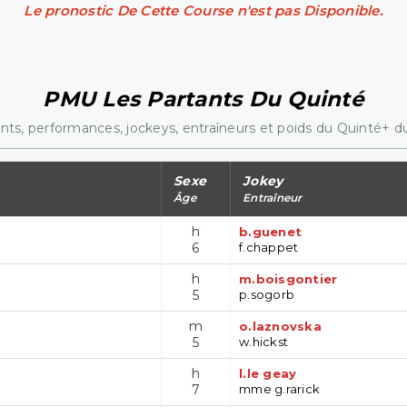
Le pronostic De Cette Course n'est pas Disponible.
PMU Les Partants Du Quinté
nts, performances, jockeys, entraîneurs et poids du Quinté+ du
Sexe
Jokey
Âge
Entraîneur
h
b.guenet
6
f.chappet
h
m.boisgontier
5
p.sogorb
m
o.laznovska
5
w.hickst
h
l.le geay
7
mme g.rarick