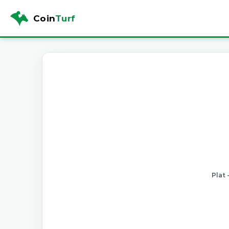
Coin
Turf
Plat 