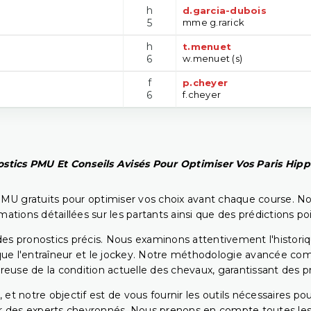
h
d.garcia-dubois
5
mme g.rarick
h
t.menuet
6
w.menuet (s)
f
p.cheyer
6
f.cheyer
stics PMU Et Conseils Avisés Pour Optimiser Vos Paris Hip
PMU gratuits pour optimiser vos choix avant chaque course. No
rmations détaillées sur les partants ainsi que des prédictions 
ir des pronostics précis. Nous examinons attentivement l'histo
ls que l'entraîneur et le jockey. Notre méthodologie avancée 
reuse de la condition actuelle des chevaux, garantissant des pr
 et notre objectif est de vous fournir les outils nécessaires 
r des experts chevronnés. Nous prenons en compte toutes les v