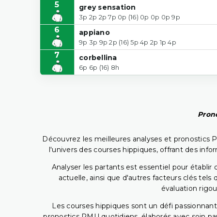
5
grey sensation
3p 2p 2p 7p 0p (16) 0p 0p 0p 9p
6
appiano
9p 3p 9p 2p (16) 5p 4p 2p 1p 4p
7
corbellina
6p 6p (16) 8h
Prono
Découvrez les meilleures analyses et pronostics 
l'univers des courses hippiques, offrant des info
Analyser les partants est essentiel pour établ
actuelle, ainsi que d'autres facteurs clés te
évaluation rigou
Les courses hippiques sont un défi passionnant,
pronostics PMU quotidiens, élaborés avec soin pa