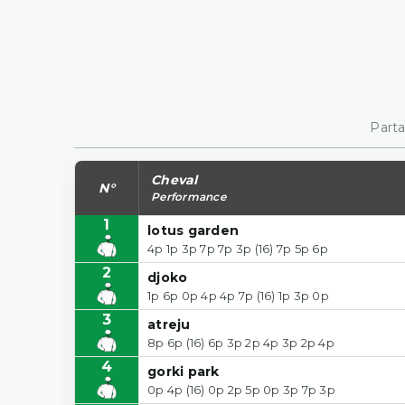
Parta
Cheval
N°
Performance
1
lotus garden
4p 1p 3p 7p 7p 3p (16) 7p 5p 6p
2
djoko
1p 6p 0p 4p 4p 7p (16) 1p 3p 0p
3
atreju
8p 6p (16) 6p 3p 2p 4p 3p 2p 4p
4
gorki park
0p 4p (16) 0p 2p 5p 0p 3p 7p 3p