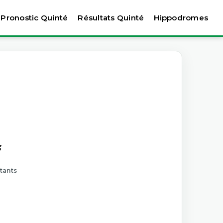
Pronostic Quinté
Résultats Quinté
Hippodromes
s
rtants