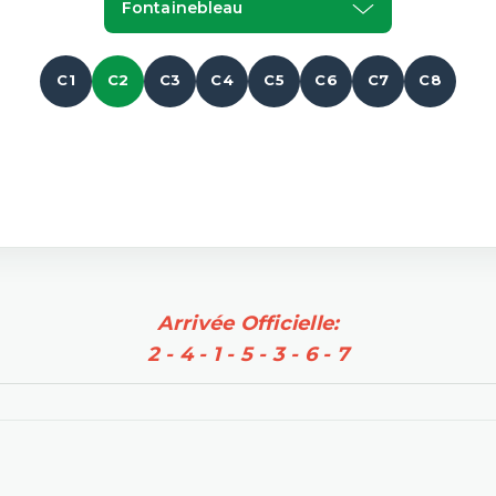
Fontainebleau
C1
C2
C3
C4
C5
C6
C7
C8
Arrivée Officielle:
2 - 4 - 1 - 5 - 3 - 6 - 7