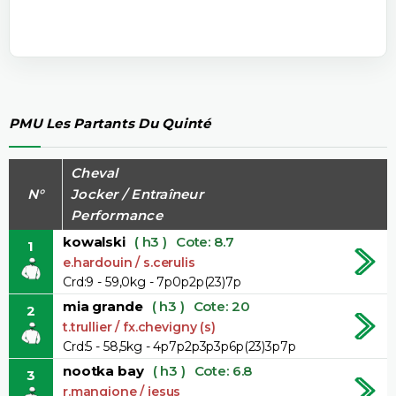
PMU Les Partants Du Quinté
Cheval
N°
Jocker / Entraîneur
Performance
kowalski
( h3 )
Cote: 8.7
1
e.hardouin / s.cerulis
Crd:9 - 59,0kg - 7p0p2p(23)7p
mia grande
( h3 )
Cote: 20
2
t.trullier / fx.chevigny (s)
Crd:5 - 58,5kg - 4p7p2p3p3p6p(23)3p7p
nootka bay
( h3 )
Cote: 6.8
3
r.mangione / jesus