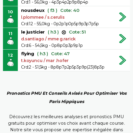
Crd:1 - 56,0kg - 4p3p4p2p9p8p4p
nousdeux
( f3 )
Cote: 40
10
l.plommee / s.cerulis
Crd:12 - 55,0kg - 0p2p1p0p5p9p3p7p5p
le justicier
( h3 )
Cote: 51
11
d.santiago / mme g.rarick
Crd:6 - 54,5kg - 0p8p0p3p9p1p
flying
( h3 )
Cote: 47
12
t.koyuncu / mar .hofer
Crd:2 - 51,5kg - 8p8p7p2p5p3p9p(23)8p3p
Pronostics PMU Et Conseils Avisés Pour Optimiser Vos
Paris Hippiques
Découvrez les meilleures analyses et pronostics PMU
gratuits pour optimiser vos choix avant chaque course.
Notre site vous propose une expertise inégalée dans