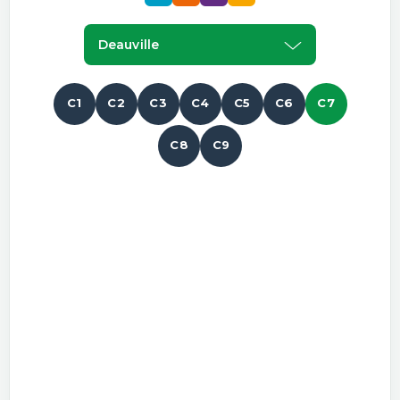
Deauville
C1
C2
C3
C4
C5
C6
C7
C8
C9