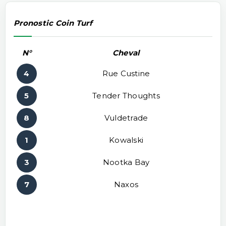
Pronostic Coin Turf
N°
Cheval
4
Rue Custine
5
Tender Thoughts
8
Vuldetrade
1
Kowalski
3
Nootka Bay
7
Naxos