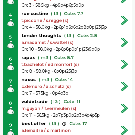
Crd:3 - 58,5kg - 4p9p4p6p5p0p
rue custine
( f3 )
Cote: 7.7
4
t.piccone / s.nigge (s)
Crd:4 - 58,0kg - 2p6p1p6p6p2p8p0p(23)3p
tender thoughts
( f3 )
Cote: 2.8
5
a.madamet / s.wattel (s)
Crd:10 - 58,0kg - 2p6p8p0p1p(23)9p0p
rapax
( m3 )
Cote: 8.7
6
t.bachelot / ed.monfort (s)
Crd:8 - 58,0kg - 6p0p(23)3p
naxos
( m3 )
Cote: 14
7
c.demuro / a.schutz (s)
Crd:7 - 57,5kg - 0p4p3p
vuldetrade
( f3 )
Cote: 11
8
m.guyon / f.vermeulen (s)
Crd:11 - 56,5kg - 2p7p3p0p2p3p4p4p5p
best offer
( f3 )
Cote: 17
9
a.lemaitre / c.martinon