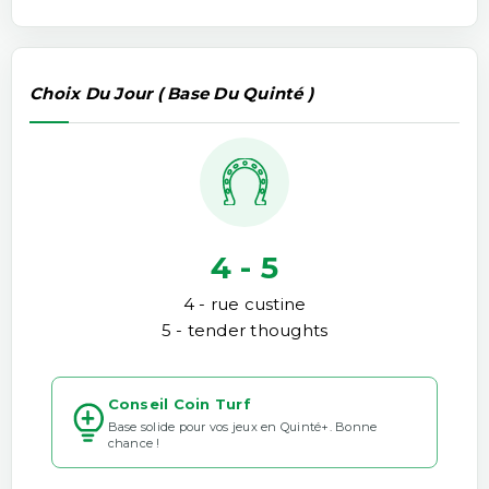
Choix Du Jour ( Base Du Quinté )
4 - 5
4 - rue custine
5 - tender thoughts
Conseil Coin Turf
Base solide pour vos jeux en Quinté+. Bonne
chance !