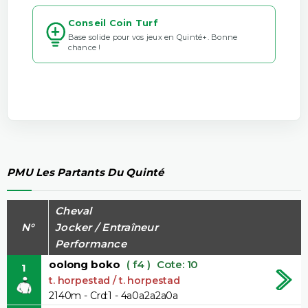
Conseil Coin Turf
Base solide pour vos jeux en Quinté+. Bonne
chance !
PMU Les Partants Du Quinté
Cheval
N°
Jocker / Entraîneur
Performance
oolong boko
( f4 )
Cote: 10
1
t. horpestad / t. horpestad
2140m - Crd:1 - 4a0a2a2a0a