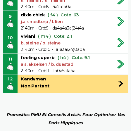
k. malmin / k. malmin
2140m - Crd:8 - 4a2a1a0a
dixie chick
( f4 )
Cote: 63
9
j.a. smedtorp / l. lien
2140m - Crd:9 - da4a4a3a(24)4a
viviani
( m4 )
Cote: 2.1
10
b. steine / b. steine
2140m - Crd:10 - 1a1a3a(24)0a0a
feeling superb
( h4 )
Cote: 9.1
11
a.s. akselsen / b. duestad
2140m - Crd:11 - 1a0a5a1a4a
12
Kandyman
Non Partant
Pronostics PMU Et Conseils Avisés Pour Optimiser Vos
Paris Hippiques