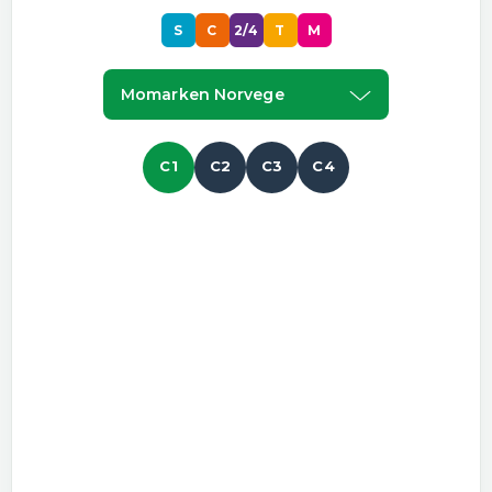
S
C
2/4
T
M
Momarken Norvege
C1
C2
C3
C4