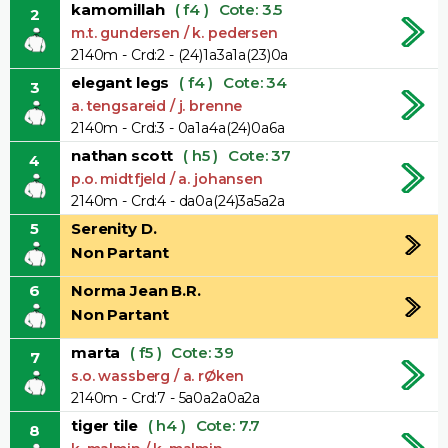
kamomillah
( f4 )
Cote: 3.5
2
m.t. gundersen / k. pedersen
2140m - Crd:2 - (24)1a3a1a(23)0a
elegant legs
( f4 )
Cote: 34
3
a. tengsareid / j. brenne
2140m - Crd:3 - 0a1a4a(24)0a6a
nathan scott
( h5 )
Cote: 37
4
p.o. midtfjeld / a. johansen
2140m - Crd:4 - da0a(24)3a5a2a
5
Serenity D.
Non Partant
6
Norma Jean B.r.
Non Partant
marta
( f5 )
Cote: 39
7
s.o. wassberg / a. rØken
2140m - Crd:7 - 5a0a2a0a2a
tiger tile
( h4 )
Cote: 7.7
8