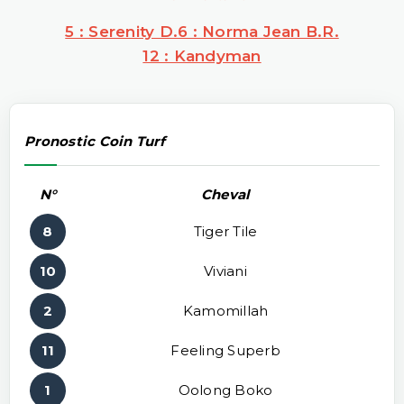
5 : Serenity D.
6 : Norma Jean B.r.
12 : Kandyman
Pronostic Coin Turf
N°
Cheval
8
Tiger Tile
10
Viviani
2
Kamomillah
11
Feeling Superb
1
Oolong Boko