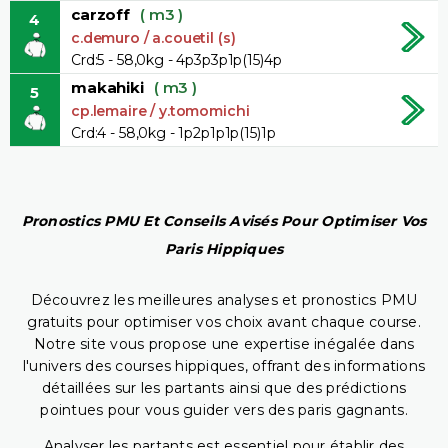
carzoff
( m3 )
4
c.demuro / a.couetil (s)
Crd:5 - 58,0kg - 4p3p3p1p(15)4p
makahiki
( m3 )
5
cp.lemaire / y.tomomichi
Crd:4 - 58,0kg - 1p2p1p1p(15)1p
Pronostics PMU Et Conseils Avisés Pour Optimiser Vos
Paris Hippiques
Découvrez les meilleures analyses et pronostics PMU
gratuits pour optimiser vos choix avant chaque course.
Notre site vous propose une expertise inégalée dans
l'univers des courses hippiques, offrant des informations
détaillées sur les partants ainsi que des prédictions
pointues pour vous guider vers des paris gagnants.
Analyser les partants est essentiel pour établir des