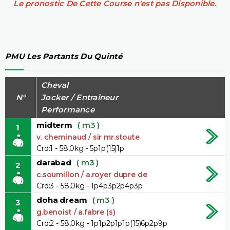
Le pronostic De Cette Course n'est pas Disponible.
PMU Les Partants Du Quinté
Cheval
N°
Jocker / Entraîneur
Performance
midterm
( m3 )
1
v. cheminaud / sir mr.stoute
Crd:1 - 58,0kg - 5p1p(15)1p
darabad
( m3 )
2
c.soumillon / a.royer dupre de
Crd:3 - 58,0kg - 1p4p3p2p4p3p
doha dream
( m3 )
3
g.benoist / a.fabre (s)
Crd:2 - 58,0kg - 1p1p2p1p1p(15)6p2p9p