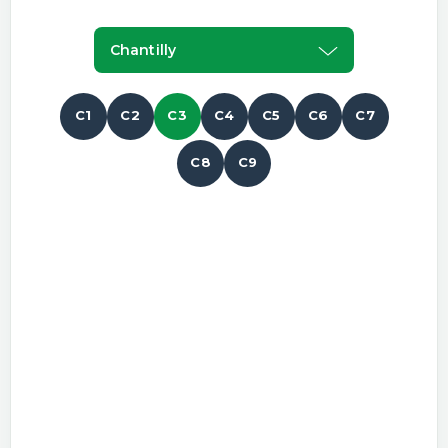
Chantilly
C1
C2
C3
C4
C5
C6
C7
C8
C9