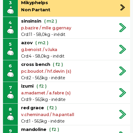
3
Mikyphelps
Non Partant
sinsinsin
( m2 )
4
p.bazire / mlle g.gernay
Crd:11 - 58,0kg - inédit
azov
( m2 )
5
g.benoist / v.luka
Crd:4 - 58,0kg - inédit
cross bench
( f2 )
6
pc.boudot / hf.devin (s)
Crd:2 - 56,5kg - inédite
izumi
( f2 )
7
a.madamet / a.fabre (s)
Crd:9 - 56,5kg - inédite
red grace
( f2 )
8
v.cheminaud / ha.pantall
Crd:1 - 56,5kg - inédite
mandoline
( f2 )
9