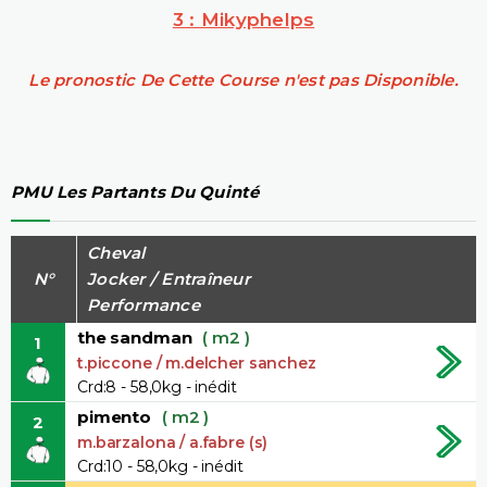
3 : Mikyphelps
Le pronostic De Cette Course n'est pas Disponible.
PMU Les Partants Du Quinté
Cheval
N°
Jocker / Entraîneur
Performance
the sandman
( m2 )
1
t.piccone / m.delcher sanchez
Crd:8 - 58,0kg - inédit
pimento
( m2 )
2
m.barzalona / a.fabre (s)
Crd:10 - 58,0kg - inédit