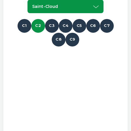
Saint-Cloud
C1
C2
C3
C4
C5
C6
C7
C8
C9