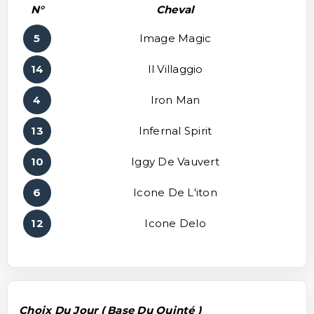
N°
Cheval
5
Image Magic
14
Il Villaggio
4
Iron Man
13
Infernal Spirit
10
Iggy De Vauvert
6
Icone De L'iton
12
Icone Delo
Choix Du Jour ( Base Du Quinté )