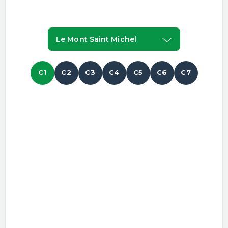
Le Mont Saint Michel
C1
C2
C3
C4
C5
C6
C7