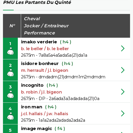
PMU Les Partants Du Quinté
Cheval
N°
Jocker / Entraîneur
Performance
imako verderie
( h4 )
1
b. le beller / b. le beller
2675m - 7a8a5a4a5ada5a(21)da1a
isidore bonheur
( h4 )
2
m. herrault / j.l. bigeon
2675m - dmdadm(21)dmdm1m2mdmdm
incognito
( h4 )
3
b. robin / j.l. bigeon
2675m - DP - 2a6ada3a3adadada(21)0a
iron man
( h4 )
4
j.cl. hallais / j.w. hallais
2675m - 1a1a2ada2adada2ada2a
image magic
( f4 )
5