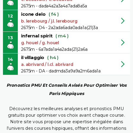
2675m - dada4a2a3a4a7ada8a5a
icone delo
( f4 )
12
b. lerebourg / j.l. lerebourg
2675m - D4 - 2a2ada6ada0ada1a(21)3a
infernal spirit
( m4 )
13
g. houel / g. houel
2675m - 6a7ada1a4a2ada(21)2a6a
il villaggio
( h4 )
14
a. abrivard / l.cl. abrivard
2675m - DA - dadmda3a9a9a2m6ada1a
Pronostics PMU Et Conseils Avisés Pour Optimiser Vos
Paris Hippiques
Découvrez les meilleures analyses et pronostics PMU
gratuits pour optimiser vos choix avant chaque course.
Notre site vous propose une expertise inégalée dans
l'univers des courses hippiques, offrant des informations