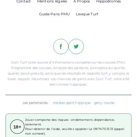
Contact
Mentions légales
A Propos
Hippodromes
Guide Paris PMU
Lexique Turf
Coin Turf votre source d'informations complète sur les courses PMU.
Programme des courses, Analyse des partants, pronostics du quinté,
quarté, tiercé gratuits, ainsi que les résultats et rapports turf, y compris le
Sorec rapport. Maximisez vos chances de gains avec Coin Turf, votre allié
des courses hippiques.
Les partenaires :
médias sport hippique
geny course
Jouer comporte des risques : endettement, dépendance,
isolement.
18+
Pour obtenir de l'aide, veuillez appeler Le 09.74.75.13.13 (appel
non surtaxé).