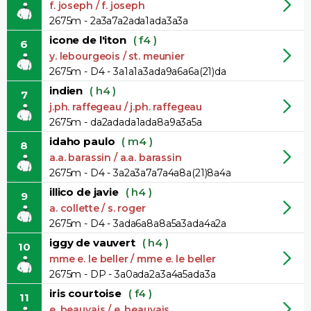
f. joseph / f. joseph
2675m - 2a3a7a2ada1ada3a3a
icone de l'iton
( f4 )
6
y. lebourgeois / st. meunier
2675m - D4 - 3a1a1a3ada9a6a6a(21)da
indien
( h4 )
7
j.ph. raffegeau / j.ph. raffegeau
2675m - da2adada1ada8a9a3a5a
idaho paulo
( m4 )
8
a.a. barassin / a.a. barassin
2675m - D4 - 3a2a3a7a7a4a8a(21)8a4a
illico de javie
( h4 )
9
a. collette / s. roger
2675m - D4 - 3ada6a8a8a5a3ada4a2a
iggy de vauvert
( h4 )
10
mme e. le beller / mme e. le beller
2675m - DP - 3a0ada2a3a4a5ada3a
iris courtoise
( f4 )
11
e. beauvais / e. beauvais