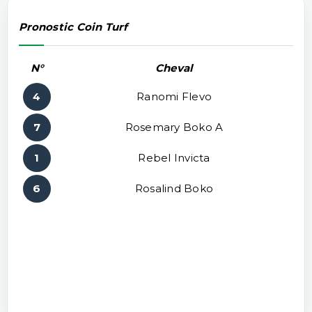
Pronostic Coin Turf
N°
Cheval
4
Ranomi Flevo
7
Rosemary Boko A
1
Rebel Invicta
6
Rosalind Boko