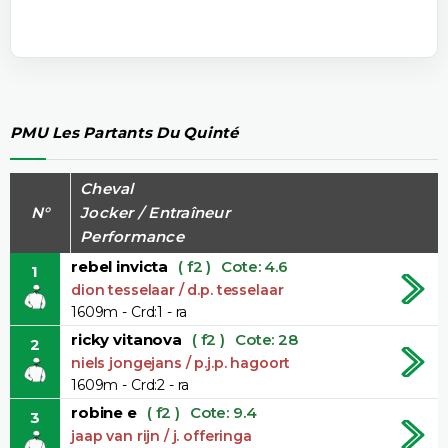
PMU Les Partants Du Quinté
Cheval
N°
Jocker / Entraîneur
Performance
rebel invicta
( f2 )
Cote: 4.6
1
dion tesselaar / d.p. tesselaar
1609m - Crd:1 - ra
ricky vitanova
( f2 )
Cote: 28
2
niels jongejans / p.j.p. hagoort
1609m - Crd:2 - ra
robine e
( f2 )
Cote: 9.4
3
jaap van rijn / j. offeringa