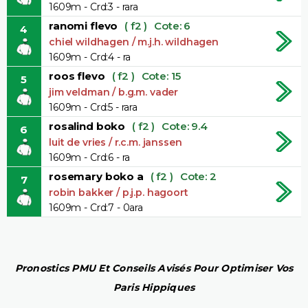
1609m - Crd:3 - rara
ranomi flevo
( f2 )
Cote: 6
4
chiel wildhagen / m.j.h. wildhagen
1609m - Crd:4 - ra
roos flevo
( f2 )
Cote: 15
5
jim veldman / b.g.m. vader
1609m - Crd:5 - rara
rosalind boko
( f2 )
Cote: 9.4
6
luit de vries / r.c.m. janssen
1609m - Crd:6 - ra
rosemary boko a
( f2 )
Cote: 2
7
robin bakker / p.j.p. hagoort
1609m - Crd:7 - 0ara
Pronostics PMU Et Conseils Avisés Pour Optimiser Vos
Paris Hippiques