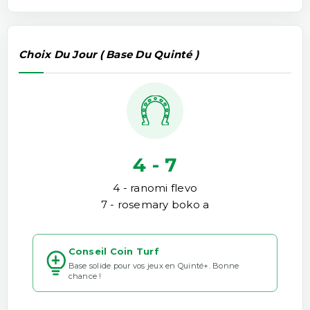
Choix Du Jour ( Base Du Quinté )
4 - 7
4 - ranomi flevo
7 - rosemary boko a
Conseil Coin Turf
Base solide pour vos jeux en Quinté+. Bonne
chance !