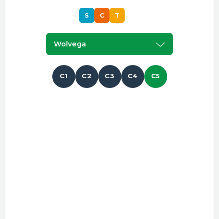
S
C
T
S
Wolvega
C1
C2
C3
C4
C5