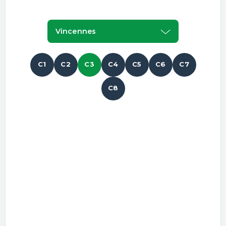
Vincennes
C1
C2
C3
C4
C5
C6
C7
C8