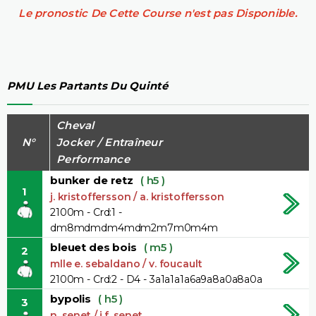
Le pronostic De Cette Course n'est pas Disponible.
PMU Les Partants Du Quinté
Cheval
N°
Jocker / Entraîneur
Performance
bunker de retz
( h5 )
1
j. kristoffersson / a. kristoffersson
2100m - Crd:1 -
dm8mdmdm4mdm2m7m0m4m
bleuet des bois
( m5 )
2
mlle e. sebaldano / v. foucault
2100m - Crd:2 - D4 - 3a1a1a1a6a9a8a0a8a0a
bypolis
( h5 )
3
n. senet / j.f. senet