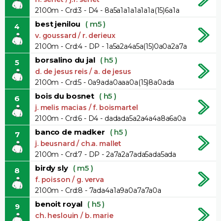
2100m - Crd:3 - D4 - 8a5a1a1a1a1a1a(15)6a1a
best jenilou
( m5 )
4
v. goussard / r. derieux
2100m - Crd:4 - DP - 1a5a2a4a5a(15)0a0a2a7a
borsalino du jal
( h5 )
5
d. de jesus reis / a. de jesus
2100m - Crd:5 - 0a9ada0aaa0a(15)8a0ada
bois du bosnet
( h5 )
6
j. melis macias / f. boismartel
2100m - Crd:6 - D4 - dadada5a2a4a4a8a6a0a
banco de madker
( h5 )
7
j. beusnard / ch.a. mallet
2100m - Crd:7 - DP - 2a7a2a7ada5ada5ada
birdy sly
( m5 )
8
f. poisson / g. verva
2100m - Crd:8 - 7ada4a1a9a0a7a7a0a
benoit royal
( h5 )
9
ch. heslouin / b. marie