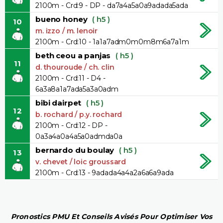
2100m - Crd:9 - DP - da7a4a5a0a9adada5ada
bueno honey
( h5 )
10
m. izzo / m. lenoir
2100m - Crd:10 - 1a1a7adm0m0m8m6a7a1m
beth ceou a panjas
( h5 )
11
d. thouroude / ch. clin
2100m - Crd:11 - D4 -
6a3a8a1a7ada5a3a0adm
bibi dairpet
( h5 )
12
b. rochard / p.y. rochard
2100m - Crd:12 - DP -
0a3a4a0a4a5a0admda0a
bernardo du boulay
( h5 )
13
v. chevet / loic groussard
2100m - Crd:13 - 9adada4a4a2a6a6a9ada
Pronostics PMU Et Conseils Avisés Pour Optimiser Vos